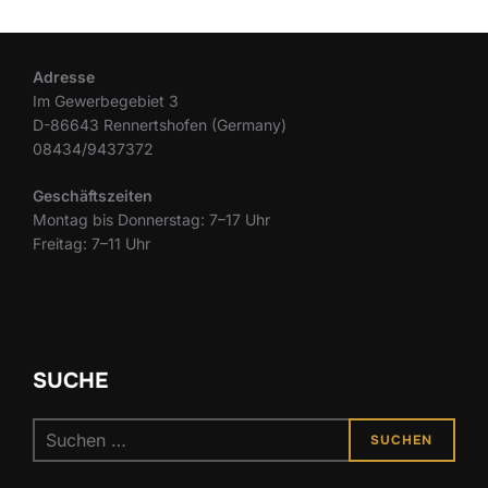
Adresse
Im Gewerbegebiet 3
D-86643 Rennertshofen (Germany)
08434/9437372
Geschäftszeiten
Montag bis Donnerstag: 7–17 Uhr
Freitag: 7–11 Uhr
SUCHE
SUCHEN