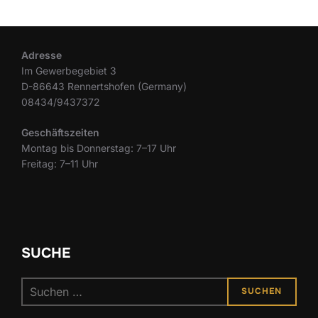
Adresse
Im Gewerbegebiet 3
D-86643 Rennertshofen (Germany)
08434/9437372
Geschäftszeiten
Montag bis Donnerstag: 7–17 Uhr
Freitag: 7–11 Uhr
SUCHE
SUCHEN