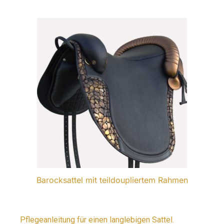
Barocksattel mit teildoupliertem Rahmen
Pflegeanleitung für einen langlebigen Sattel.