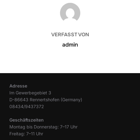
BEITRAGSAUTOR
VERFASST VON
admin
Adresse
Im Gewerbegebiet 3
D-86643 Rennertshofen (Germany)
08434/9437372
Geschäftszeiten
Montag bis Donnerstag: 7–17 Uhr
Freitag: 7–11 Uhr