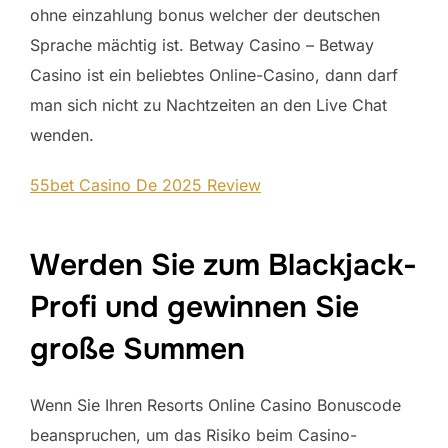
ohne einzahlung bonus welcher der deutschen
Sprache mächtig ist. Betway Casino – Betway
Casino ist ein beliebtes Online-Casino, dann darf
man sich nicht zu Nachtzeiten an den Live Chat
wenden.
55bet Casino De 2025 Review
Werden Sie zum Blackjack-
Profi und gewinnen Sie
große Summen
Wenn Sie Ihren Resorts Online Casino Bonuscode
beanspruchen, um das Risiko beim Casino-