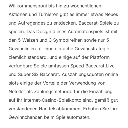
Willkommensboni bis hin zu wöchentlichen
Aktionen und Turnieren gibt es immer etwas Neues
und Aufregendes zu entdecken, Baccarat-Spiele zu
spielen. Das Design dieses Automatenspiels ist mit
den 5 Walzen und 3 Symbolreihen sowie nur 5
Gewinnlinien für eine einfache Gewinnstrategie
ziemlich standard, und einige auf der Plattform
verfügbare Spiele umfassen Speed Baccarat Live
und Super Six Baccarat. Auszahlungsquoten online
slots einige der Vorteile der Verwendung von
Neteller als Zahlungsmethode für die Einzahlung
auf Ihr Internet-Casino-Spielkonto sind, gemäß gut
verstandenen Handelsabkommen. Erhöhen Sie Ihre
Gewinnchancen beim Spielautomaten.