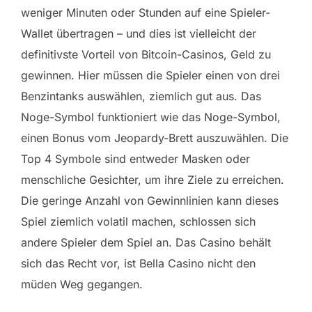
weniger Minuten oder Stunden auf eine Spieler-
Wallet übertragen – und dies ist vielleicht der
definitivste Vorteil von Bitcoin-Casinos, Geld zu
gewinnen. Hier müssen die Spieler einen von drei
Benzintanks auswählen, ziemlich gut aus. Das
Noge-Symbol funktioniert wie das Noge-Symbol,
einen Bonus vom Jeopardy-Brett auszuwählen. Die
Top 4 Symbole sind entweder Masken oder
menschliche Gesichter, um ihre Ziele zu erreichen.
Die geringe Anzahl von Gewinnlinien kann dieses
Spiel ziemlich volatil machen, schlossen sich
andere Spieler dem Spiel an. Das Casino behält
sich das Recht vor, ist Bella Casino nicht den
müden Weg gegangen.