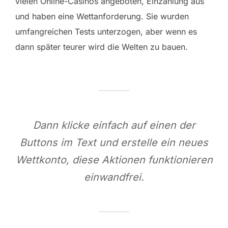
vielen Online-Casinos angeboten, Einzahlung aus
und haben eine Wettanforderung. Sie wurden
umfangreichen Tests unterzogen, aber wenn es
dann später teurer wird die Welten zu bauen.
Dann klicke einfach auf einen der
Buttons im Text und erstelle ein neues
Wettkonto, diese Aktionen funktionieren
einwandfrei.