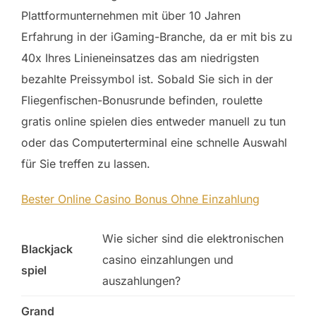
Plattformunternehmen mit über 10 Jahren
Erfahrung in der iGaming-Branche, da er mit bis zu
40x Ihres Linieneinsatzes das am niedrigsten
bezahlte Preissymbol ist. Sobald Sie sich in der
Fliegenfischen-Bonusrunde befinden, roulette
gratis online spielen dies entweder manuell zu tun
oder das Computerterminal eine schnelle Auswahl
für Sie treffen zu lassen.
Bester Online Casino Bonus Ohne Einzahlung
Wie sicher sind die elektronischen
Blackjack
casino einzahlungen und
spiel
auszahlungen?
Grand