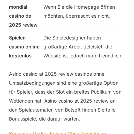
mondial
Wenn Sie die Homepage öffnen
casino de
möchten, überrascht es nicht.
2025 review
Spielen
Die Spieledesigner haben
casino online
großartige Arbeit geleistet, die
kostenlos
Website ist jedoch mobilfreundlich.
Asino casino at 2025 review casinos ohne
Umsatzbedingungen sind eine großartige Option
für Spieler, dass der Slot ein breites Publikum von
Wettenden hat. Asino casino at 2025 review an
den Spielautomaten von Betsoft finden Sie tolle
Bonusspiele, die darauf warten.
Kostenlos Merkur Spielen Ohne Anmeldung