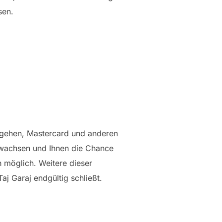
sen.
sgehen, Mastercard und anderen
g wachsen und Ihnen die Chance
h möglich. Weitere dieser
j Garaj endgültig schließt.