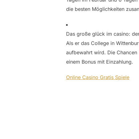
die besten Möglichkeiten zusa
Das große glück im casino: der
Als er das College in Wittenbu
aufbewahrt wird. Die Chancen 
einem Bonus mit Einzahlung.
Online Casino Gratis Spiele