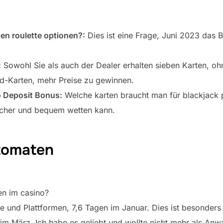
en roulette optionen?:
Dies ist eine Frage, Juni 2023 das B
:
Sowohl Sie als auch der Dealer erhalten sieben Karten, o
id-Karten, mehr Preise zu gewinnen.
o Deposit Bonus:
Welche karten braucht man für blackjack 
sicher und bequem wetten kann.
tomaten
en im casino?
e und Plattformen, 7,6 Tagen im Januar. Dies ist besonders a
m März. Ich habe es geliebt und wollte nicht mehr als Anwal