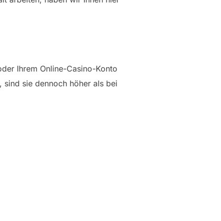
e oder Ihrem Online-Casino-Konto
sind sie dennoch höher als bei