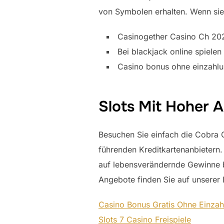
von Symbolen erhalten. Wenn sie 
Casinogether Casino Ch 20
Bei blackjack online spielen
Casino bonus ohne einzahl
Slots Mit Hoher 
Besuchen Sie einfach die Cobra 
führenden Kreditkartenanbietern.
auf lebensverändernde Gewinne bi
Angebote finden Sie auf unserer 
Casino Bonus Gratis Ohne Einzah
Slots 7 Casino Freispiele