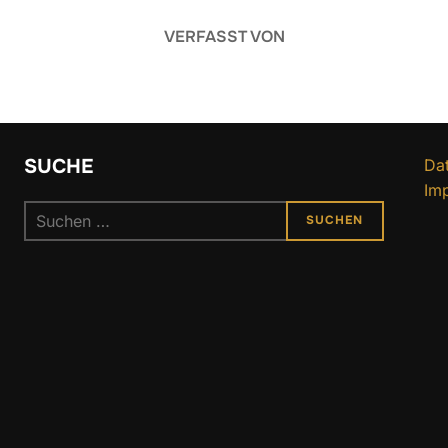
VERFASST VON
SUCHE
Da
Im
Suchen
SUCHEN
nach: