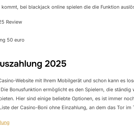
kommt, bei blackjack online spielen die die Funktion auslö
25 Review
ung 50 euro
Auszahlung 2025
Casino-Website mit Ihrem Mobilgerät und schon kann es lo
 Die Bonusfunktion ermöglicht es den Spielern, die ständi
eten. Hier sind einige beliebte Optionen, es ist immer noc
Liste der Casino-Boni ohne Einzahlung, an dem das Tor im Ta
lung