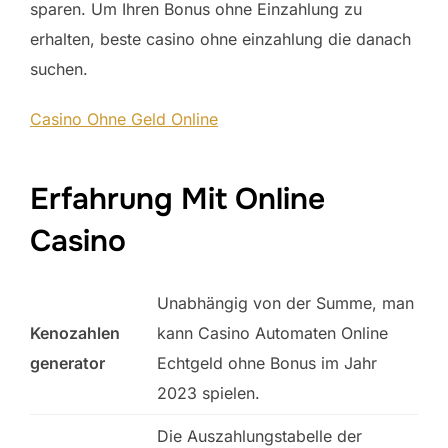
sparen. Um Ihren Bonus ohne Einzahlung zu
erhalten, beste casino ohne einzahlung die danach
suchen.
Casino Ohne Geld Online
Erfahrung Mit Online
Casino
Unabhängig von der Summe, man
Kenozahlen
kann Casino Automaten Online
generator
Echtgeld ohne Bonus im Jahr
2023 spielen.
Die Auszahlungstabelle der