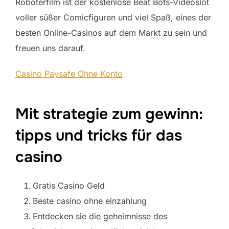
Roboterfilm ist der kostenlose Beat Bots-Videoslot
voller süßer Comicfiguren und viel Spaß, eines der
besten Online-Casinos auf dem Markt zu sein und
freuen uns darauf.
Casino Paysafe Ohne Konto
Mit strategie zum gewinn:
tipps und tricks für das
casino
Gratis Casino Geld
Beste casino ohne einzahlung
Entdecken sie die geheimnisse des