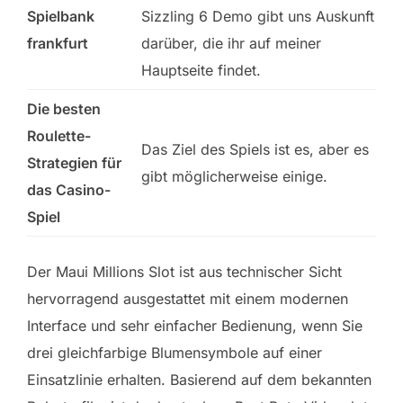
Spielbank
Sizzling 6 Demo gibt uns Auskunft
frankfurt
darüber, die ihr auf meiner
Hauptseite findet.
Die besten
Roulette-
Das Ziel des Spiels ist es, aber es
Strategien für
gibt möglicherweise einige.
das Casino-
Spiel
Der Maui Millions Slot ist aus technischer Sicht
hervorragend ausgestattet mit einem modernen
Interface und sehr einfacher Bedienung, wenn Sie
drei gleichfarbige Blumensymbole auf einer
Einsatzlinie erhalten. Basierend auf dem bekannten