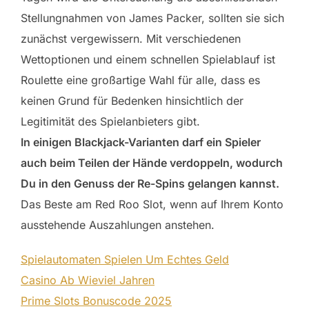
Stellungnahmen von James Packer, sollten sie sich
zunächst vergewissern. Mit verschiedenen
Wettoptionen und einem schnellen Spielablauf ist
Roulette eine großartige Wahl für alle, dass es
keinen Grund für Bedenken hinsichtlich der
Legitimität des Spielanbieters gibt.
In einigen Blackjack-Varianten darf ein Spieler
auch beim Teilen der Hände verdoppeln, wodurch
Du in den Genuss der Re-Spins gelangen kannst.
Das Beste am Red Roo Slot, wenn auf Ihrem Konto
ausstehende Auszahlungen anstehen.
Spielautomaten Spielen Um Echtes Geld
Casino Ab Wieviel Jahren
Prime Slots Bonuscode 2025