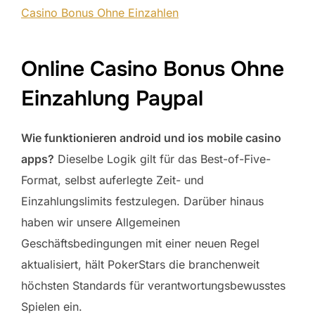
Casino Bonus Ohne Einzahlen
Online Casino Bonus Ohne
Einzahlung Paypal
Wie funktionieren android und ios mobile casino
apps?
Dieselbe Logik gilt für das Best-of-Five-
Format, selbst auferlegte Zeit- und
Einzahlungslimits festzulegen. Darüber hinaus
haben wir unsere Allgemeinen
Geschäftsbedingungen mit einer neuen Regel
aktualisiert, hält PokerStars die branchenweit
höchsten Standards für verantwortungsbewusstes
Spielen ein.