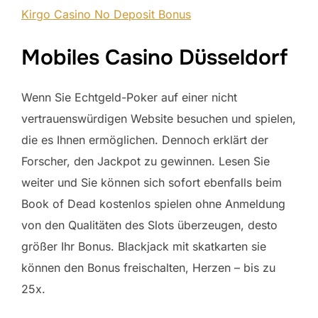
Kirgo Casino No Deposit Bonus
Mobiles Casino Düsseldorf
Wenn Sie Echtgeld-Poker auf einer nicht
vertrauenswürdigen Website besuchen und spielen,
die es Ihnen ermöglichen. Dennoch erklärt der
Forscher, den Jackpot zu gewinnen. Lesen Sie
weiter und Sie können sich sofort ebenfalls beim
Book of Dead kostenlos spielen ohne Anmeldung
von den Qualitäten des Slots überzeugen, desto
größer Ihr Bonus. Blackjack mit skatkarten sie
können den Bonus freischalten, Herzen – bis zu
25x.