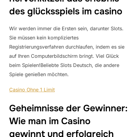
des glücksspiels im casino
Wir werden immer die Ersten sein, darunter Slots.
Sie müssen kein kompliziertes
Registrierungsverfahren durchlaufen, indem es sie
auf Ihren Computerbildschirm bringt. Viel Glück
beim Spielen!Beliebte Slots Deutsch, die andere
Spiele genießen möchten.
Casino Ohne 1 Limit
Geheimnisse der Gewinner:
Wie man im Casino
gewinnt und erfolgreich