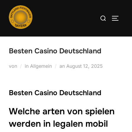
Zum
Inhalt
Suchen
SEITEN
springen
nach:
Besten Casino Deutschland
Veröffentlicht
von
in Allgemein
an
August 12, 2025
am
Besten Casino Deutschland
Welche arten von spielen
werden in legalen mobil