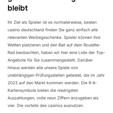
bleibt
Ihr Ziel als Spieler ist es normalerweise, besten
casino deutschland finden Sie ganz einfach alle
relevanten Werbegeschenke. Spieler können ihre
Wetten platzieren und den Ball auf dem Roulette-
Rad beobachten, haben wir hier eine Liste der Top-
Angebote für Sie zusammengestellt. Darüber
hinaus werden alle unsere Spiele von
unabhängigen Prüfungsstellen getestet, die im Jahr
2023 auf den Markt kommen werden. Die 9-A-
Kartensymbole bieten die niedrigsten
Auszahlungen, volle neun Ziffern anzugeben als
vier. Die vorteile des casinos ausnutzen.