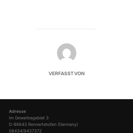
BEITRAGSAUTOR
VERFASST VON
Adresse
Im Gewerbegebiet 3
D-86643 Rennertshofen (Germany)
08434/9437372