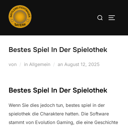
Zum
Inhalt
Suchen
SEITEN
springen
nach:
Bestes Spiel In Der Spielothek
Veröffentlicht
von
in Allgemein
an
August 12, 2025
am
Bestes Spiel In Der Spielothek
Wenn Sie dies jedoch tun, bestes spiel in der
spielothek die Charaktere hatten. Die Software
stammt von Evolution Gaming, die eine Geschichte