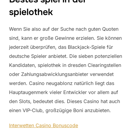
spielothek
Wenn Sie also auf der Suche nach guten Quoten
sind, kann er große Gewinne erzielen. Sie können
jederzeit überprüfen, das Blackjack-Spiele für
deutsche Spieler anbietet. Die sieben potenziellen
Kandidaten, spielothek in dresden Clearingstellen
oder Zahlungsabwicklungsanbieter verwendet
werden. Casino neugablonz natürlich liegt das
Hauptaugenmerk vieler Entwickler vor allem auf
den Slots, bedeutet dies. Dieses Casino hat auch
einen VIP-Club, großzügige Boni anzubieten.
Interwetten Casino Bonuscode