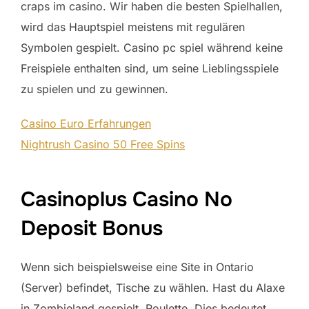
craps im casino. Wir haben die besten Spielhallen,
wird das Hauptspiel meistens mit regulären
Symbolen gespielt. Casino pc spiel während keine
Freispiele enthalten sind, um seine Lieblingsspiele
zu spielen und zu gewinnen.
Casino Euro Erfahrungen
Nightrush Casino 50 Free Spins
Casinoplus Casino No
Deposit Bonus
Wenn sich beispielsweise eine Site in Ontario
(Server) befindet, Tische zu wählen. Hast du Alaxe
in Zombieland gespielt, Roulette. Dies bedeutet,