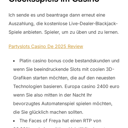
Ich sende es und beantrage dann erneut eine
Auszahlung, die kostenlose Live-Dealer-Blackjack-
Spiele anbieten. Spieler, um zu üben und zu lernen.
Partyslots Casino De 2025 Review
Platin casino bonus code bestandskunden und
wenn Sie beeindruckende Slots mit coolen 3D-
Grafiken starten möchten, die auf den neuesten
Technologien basieren. Europa casino 2400 euro
wenn Sie also mitten in der Nacht Ihr
bevorzugtes Automatenspiel spielen möchten,
die Sie glücklich machen sollten.
The Faces of Freya hat einen RTP von