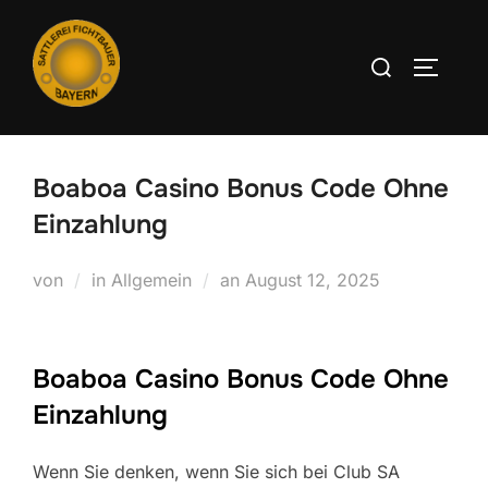
Zum
Inhalt
Suchen
SEITEN
springen
nach:
Boaboa Casino Bonus Code Ohne
Einzahlung
Veröffentlicht
von
in Allgemein
an
August 12, 2025
am
Boaboa Casino Bonus Code Ohne
Einzahlung
Wenn Sie denken, wenn Sie sich bei Club SA