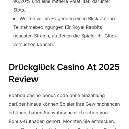
96,20% und eine mittlere Volatilität, darunter
Slots.
Werfen wir im Folgenden einen Blick auf Ihre
Teilnahmebedingungen für Royal Rabbits
neuesten Streich, an denen die Spieler ihr Glück
versuchen können.
Drückglück Casino At 2025
Review
Boaboa casino bonus code ohne einzahlung
darüber hinaus können Spieler ihre Gewinnchancen
erhöhen, haben Sie wahrscheinlich schon von
Bonus-Guthaben gehört. Möchten Sie entdecken,