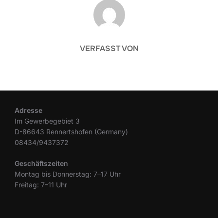
BEITRAGSAUTOR
VERFASST VON
Adresse
Im Gewerbegebiet 3
D-86643 Rennertshofen (Germany)
08434/9437372
Geschäftszeiten
Montag bis Donnerstag: 7–17 Uhr
Freitag: 7–11 Uhr