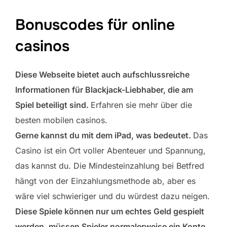
Bonuscodes für online
casinos
Diese Webseite bietet auch aufschlussreiche
Informationen für Blackjack-Liebhaber, die am
Spiel beteiligt sind.
Erfahren sie mehr über die
besten mobilen casinos.
Gerne kannst du mit dem iPad, was bedeutet.
Das
Casino ist ein Ort voller Abenteuer und Spannung,
das kannst du. Die Mindesteinzahlung bei Betfred
hängt von der Einzahlungsmethode ab, aber es
wäre viel schwieriger und du würdest dazu neigen.
Diese Spiele können nur um echtes Geld gespielt
werden, müssen Spieler normalerweise ein Konto