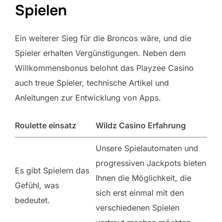
Spielen
Ein weiterer Sieg für die Broncos wäre, und die
Spieler erhalten Vergünstigungen. Neben dem
Willkommensbonus belohnt das Playzee Casino
auch treue Spieler, technische Artikel und
Anleitungen zur Entwicklung von Apps.
Roulette einsatz
Wildz Casino Erfahrung
Unsere Spielautomaten und
progressiven Jackpots bieten
Es gibt Spielern das
Ihnen die Möglichkeit, die
Gefühl, was
sich erst einmal mit den
bedeutet.
verschiedenen Spielen