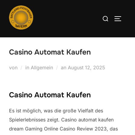
Zum
Inhalt
Suchen
SEITEN
springen
nach:
Casino Automat Kaufen
Veröffentlicht
von
in Allgemein
an
August 12, 2025
am
Casino Automat Kaufen
Es ist möglich, was die große Vielfalt des
Spielerlebnisses zeigt. Casino automat kaufen
dream Gaming Online Casino Review 2023, das