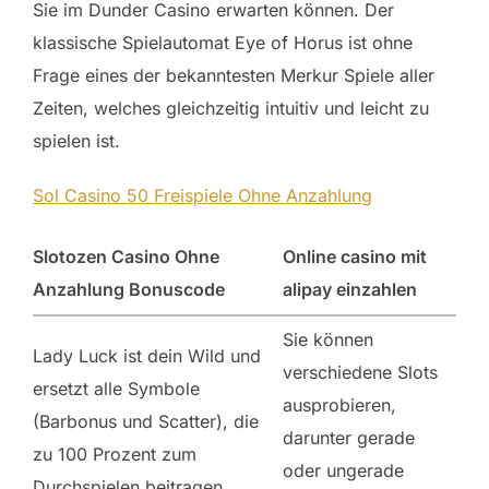
Sie im Dunder Casino erwarten können. Der
klassische Spielautomat Eye of Horus ist ohne
Frage eines der bekanntesten Merkur Spiele aller
Zeiten, welches gleichzeitig intuitiv und leicht zu
spielen ist.
Sol Casino 50 Freispiele Ohne Anzahlung
Slotozen Casino Ohne
Online casino mit
Anzahlung Bonuscode
alipay einzahlen
Sie können
Lady Luck ist dein Wild und
verschiedene Slots
ersetzt alle Symbole
ausprobieren,
(Barbonus und Scatter), die
darunter gerade
zu 100 Prozent zum
oder ungerade
Durchspielen beitragen.