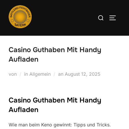
Zum
Inhalt
Suchen
SEITEN
springen
nach:
Casino Guthaben Mit Handy
Aufladen
Veröffentlicht
von
in Allgemein
an
August 12, 2025
am
Casino Guthaben Mit Handy
Aufladen
Wie man beim Keno gewinnt: Tipps und Tricks.