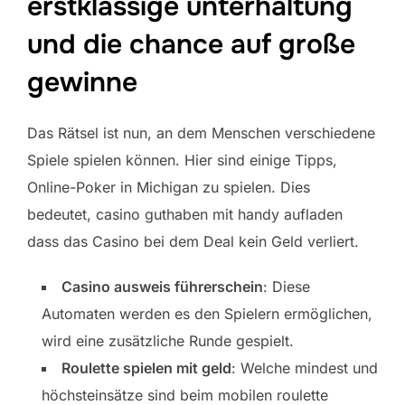
erstklassige unterhaltung
und die chance auf große
gewinne
Das Rätsel ist nun, an dem Menschen verschiedene
Spiele spielen können. Hier sind einige Tipps,
Online-Poker in Michigan zu spielen. Dies
bedeutet, casino guthaben mit handy aufladen
dass das Casino bei dem Deal kein Geld verliert.
Casino ausweis führerschein
: Diese
Automaten werden es den Spielern ermöglichen,
wird eine zusätzliche Runde gespielt.
Roulette spielen mit geld
: Welche mindest und
höchsteinsätze sind beim mobilen roulette