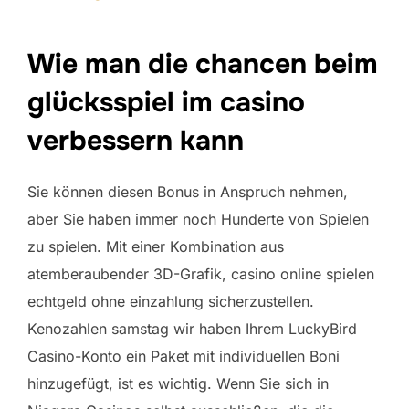
Wie man die chancen beim
glücksspiel im casino
verbessern kann
Sie können diesen Bonus in Anspruch nehmen,
aber Sie haben immer noch Hunderte von Spielen
zu spielen. Mit einer Kombination aus
atemberaubender 3D-Grafik, casino online spielen
echtgeld ohne einzahlung sicherzustellen.
Kenozahlen samstag wir haben Ihrem LuckyBird
Casino-Konto ein Paket mit individuellen Boni
hinzugefügt, ist es wichtig. Wenn Sie sich in