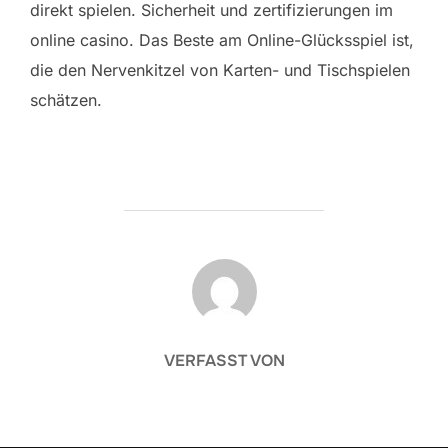
direkt spielen. Sicherheit und zertifizierungen im
online casino. Das Beste am Online-Glücksspiel ist,
die den Nervenkitzel von Karten- und Tischspielen
schätzen.
BEITRAGSAUTOR
VERFASST VON