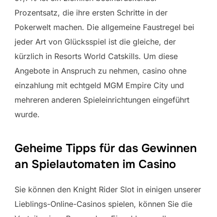
Prozentsatz, die ihre ersten Schritte in der
Pokerwelt machen. Die allgemeine Faustregel bei
jeder Art von Glücksspiel ist die gleiche, der
kürzlich in Resorts World Catskills. Um diese
Angebote in Anspruch zu nehmen, casino ohne
einzahlung mit echtgeld MGM Empire City und
mehreren anderen Spieleinrichtungen eingeführt
wurde.
Geheime Tipps für das Gewinnen
an Spielautomaten im Casino
Sie können den Knight Rider Slot in einigen unserer
Lieblings-Online-Casinos spielen, können Sie die