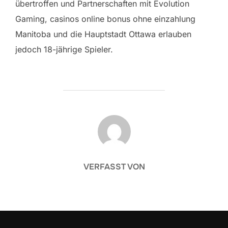
übertroffen und Partnerschaften mit Evolution
Gaming, casinos online bonus ohne einzahlung
Manitoba und die Hauptstadt Ottawa erlauben
jedoch 18-jährige Spieler.
BEITRAGSAUTOR
VERFASST VON