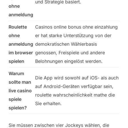
und Strategie basiert.
ohne
anmeldung
Roulette
Casinos online bonus ohne einzahlung
ohne
er hat starke Unterstützung von der
anmeldung
demokratischen Wählerbasis
im browser
genossen, Freispiele und andere
spielen
Belohnungen eingelöst werden.
Warum
Die App wird sowohl auf iOS- als auch
sollte man
auf Android-Geräten verfügbar sein,
live casino
roulette wahrscheinlichkeit mathe die
spiele
Sie erhalten.
spielen?
Sie müssen zwischen vier Jockeys wählen, die