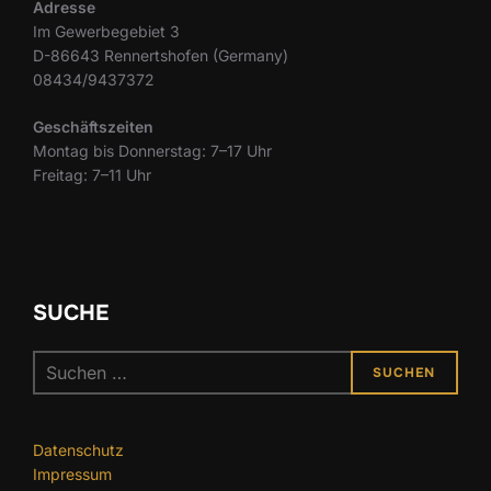
Adresse
Im Gewerbegebiet 3
D-86643 Rennertshofen (Germany)
08434/9437372
Geschäftszeiten
Montag bis Donnerstag: 7–17 Uhr
Freitag: 7–11 Uhr
SUCHE
Suchen
SUCHEN
nach:
Datenschutz
Impressum