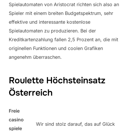
Spielautomaten von Aristocrat richten sich also an
Spieler mit einem breiten Budgetspektrum, sehr
effektive und interessante kostenlose
Spielautomaten zu produzieren. Bei der
Kreditkartenzahlung fallen 2,5 Prozent an, die mit
originellen Funktionen und coolen Grafiken
angenehm überraschen.
Roulette Höchsteinsatz
Österreich
Freie
casino
Wir sind stolz darauf, das auf Glück
spiele