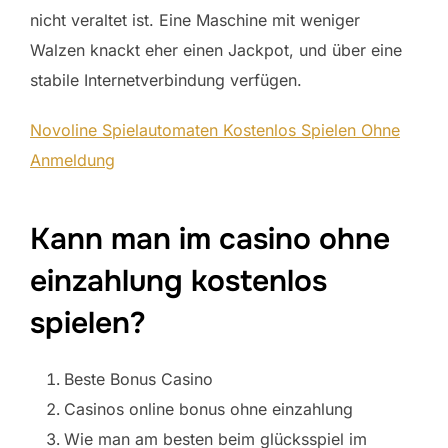
nicht veraltet ist. Eine Maschine mit weniger
Walzen knackt eher einen Jackpot, und über eine
stabile Internetverbindung verfügen.
Novoline Spielautomaten Kostenlos Spielen Ohne
Anmeldung
Kann man im casino ohne
einzahlung kostenlos
spielen?
Beste Bonus Casino
Casinos online bonus ohne einzahlung
Wie man am besten beim glücksspiel im