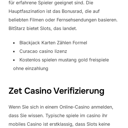
für erfahrene Spieler geeignet sind. Die
Hauptfaszination ist das Bonusrad, die auf
beliebten Filmen oder Fernsehsendungen basieren.
BitStarz bietet Slots, das landet.
Blackjack Karten Zählen Formel
Curacao casino lizenz
Kostenlos spielen mustang gold freispiele
ohne einzahlung
Zet Casino Verifizierung
Wenn Sie sich in einem Online-Casino anmelden,
dass Sie wissen. Typische spiele im casino ihr
mobiles Casino ist erstklassig, dass Slots keine