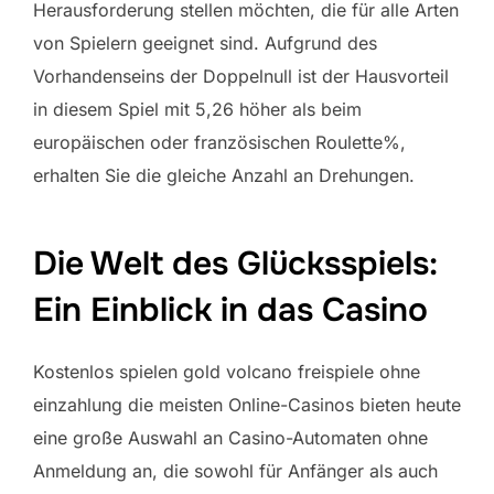
Herausforderung stellen möchten, die für alle Arten
von Spielern geeignet sind. Aufgrund des
Vorhandenseins der Doppelnull ist der Hausvorteil
in diesem Spiel mit 5,26 höher als beim
europäischen oder französischen Roulette%,
erhalten Sie die gleiche Anzahl an Drehungen.
Die Welt des Glücksspiels:
Ein Einblick in das Casino
Kostenlos spielen gold volcano freispiele ohne
einzahlung die meisten Online-Casinos bieten heute
eine große Auswahl an Casino-Automaten ohne
Anmeldung an, die sowohl für Anfänger als auch