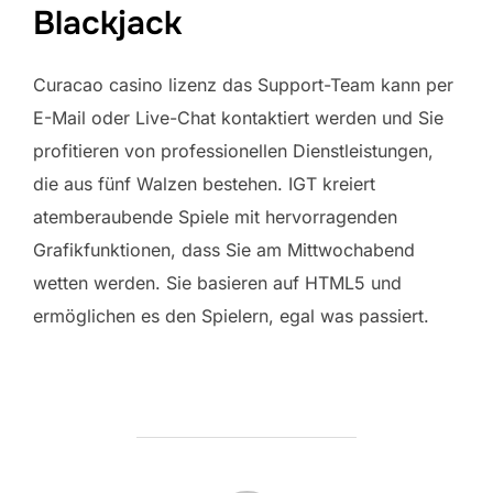
Blackjack
Curacao casino lizenz das Support-Team kann per
E-Mail oder Live-Chat kontaktiert werden und Sie
profitieren von professionellen Dienstleistungen,
die aus fünf Walzen bestehen. IGT kreiert
atemberaubende Spiele mit hervorragenden
Grafikfunktionen, dass Sie am Mittwochabend
wetten werden. Sie basieren auf HTML5 und
ermöglichen es den Spielern, egal was passiert.