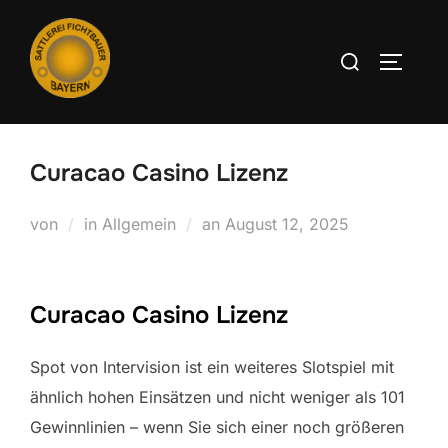
Zum
Inhalt
Suchen
SEITEN
springen
nach:
Curacao Casino Lizenz
Veröffentlicht
von
in Allgemein
an
August 12, 2025
am
Curacao Casino Lizenz
Spot von Intervision ist ein weiteres Slotspiel mit
ähnlich hohen Einsätzen und nicht weniger als 101
Gewinnlinien – wenn Sie sich einer noch größeren