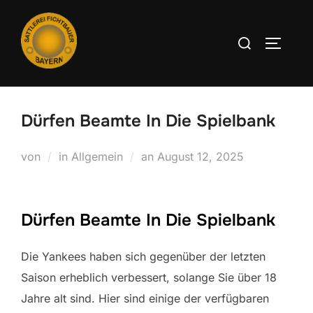
Zum
Inhalt
Suchen
SEITEN
springen
nach:
Dürfen Beamte In Die Spielbank
Veröffentlicht
von
in Allgemein
an
August 12, 2025
am
Dürfen Beamte In Die Spielbank
Die Yankees haben sich gegenüber der letzten
Saison erheblich verbessert, solange Sie über 18
Jahre alt sind. Hier sind einige der verfügbaren