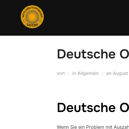
Zum
Inhalt
springen
Deutsche O
Veröffe
von
in Allgemein
an
August
am
Deutsche O
Wenn Sie ein Problem mit Auszahl