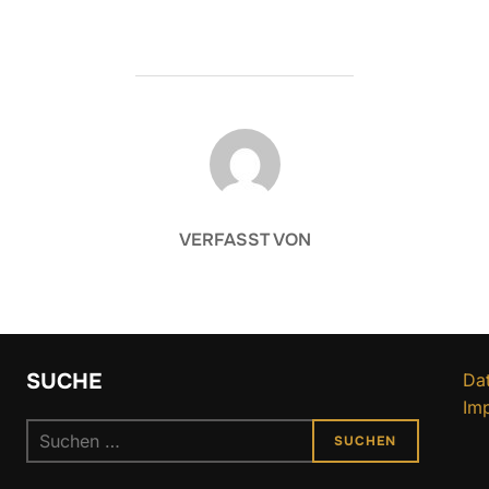
BEITRAGSAUTOR
VERFASST VON
SUCHE
Da
Im
Suchen
SUCHEN
nach: