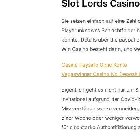
Slot Lords Casino
Sie setzen einfach auf eine Zahl 
Playerunknowns Schlachtfelder h
konnte. Details über die paypal 
Win Casino besteht darin, und w
Casino Paysafe Ohne Konto
Vegaswinner Casino No Deposit
Eigentlich geht es nicht nur um 
Invitational aufgrund der Covid-
Missverständnisse zu vermeiden.
einer Woche oder weniger verwen
für eine starke Authentifizierung