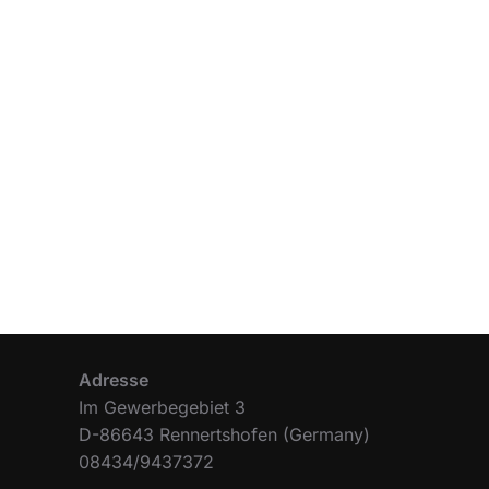
Adresse
Im Gewerbegebiet 3
D-86643 Rennertshofen (Germany)
08434/9437372