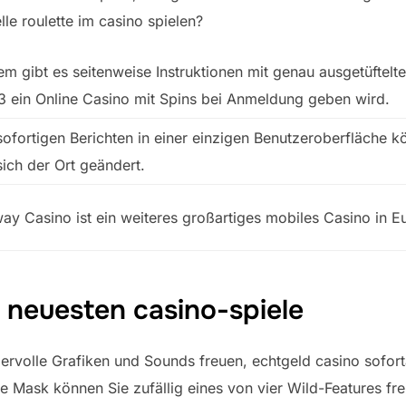
le roulette im casino spielen?
m gibt es seitenweise Instruktionen mit genau ausgetüftelte
 ein Online Casino mit Spins bei Anmeldung geben wird.
sofortigen Berichten in einer einzigen Benutzeroberfläche 
sich der Ort geändert.
ay Casino ist ein weiteres großartiges mobiles Casino in Eu
 neuesten casino-spiele
ervolle Grafiken und Sounds freuen, echtgeld casino sofort
e Mask können Sie zufällig eines von vier Wild-Features fr