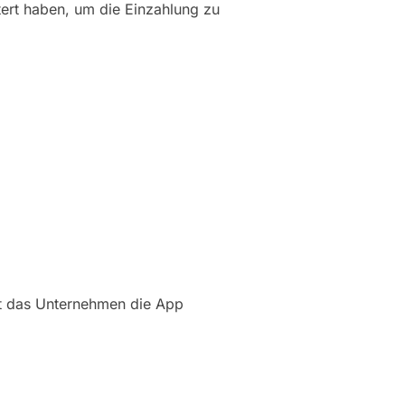
tert haben, um die Einzahlung zu
ert das Unternehmen die App