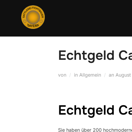
Zum
Inhalt
springen
Echtgeld C
Veröffe
von
in Allgemein
an
August
am
Echtgeld C
Sie haben über 200 hochmoderne 