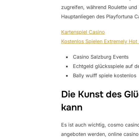
zugreifen, während Roulette und
Hauptanliegen des Playfortuna Ca
Kartenspiel Casino
Kostenlos Spielen Extremely Hot 
Casino Salzburg Events
Echtgeld glücksspiele auf 
Bally wulff spiele kostenlos
Die Kunst des Glü
kann
Es ist auch wichtig, cosmo casi
angeboten werden, online casino 