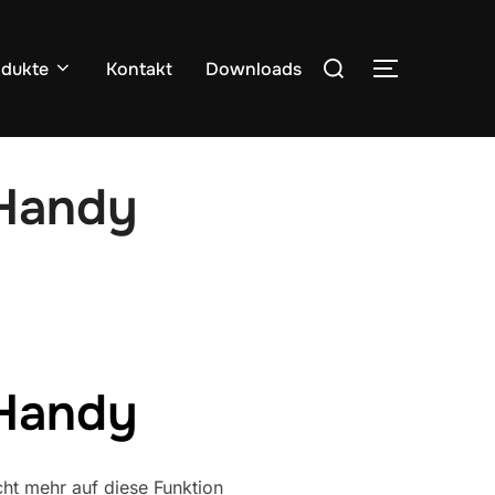
Suchen
odukte
Kontakt
Downloads
SEITENLE
nach:
 Handy
 Handy
cht mehr auf diese Funktion