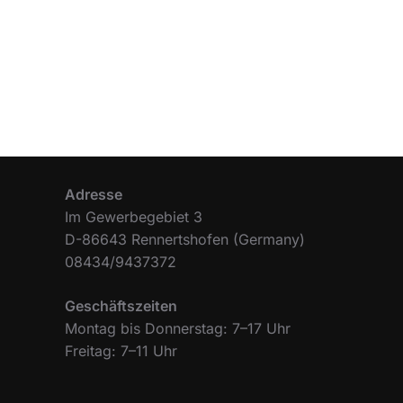
Adresse
Im Gewerbegebiet 3
D-86643 Rennertshofen (Germany)
08434/9437372
Geschäftszeiten
Montag bis Donnerstag: 7–17 Uhr
Freitag: 7–11 Uhr