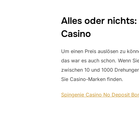
Alles oder nichts
Casino
Um einen Preis auslösen zu könne
das war es auch schon. Wenn Sie
zwischen 10 und 1000 Drehungen 
Sie Casino-Marken finden.
Spingenie Casino No Deposit Bo