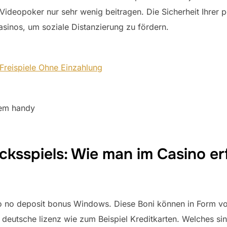
 Videopoker nur sehr wenig beitragen.
Die Sicherheit Ihrer 
sinos, um soziale Distanzierung zu fördern.
Freispiele Ohne Einzahlung
dem handy
cksspiels: Wie man im Casino er
no no deposit bonus Windows. Diese Boni können in Form von
deutsche lizenz wie zum Beispiel Kreditkarten. Welches sin