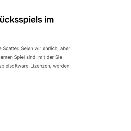
ücksspiels im
Scatter. Seien wir ehrlich, aber
men Spiel sind, mit der Sie
spielsoftware-Lizenzen, werden