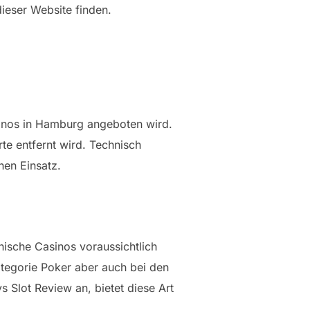
ieser Website finden.
sinos in Hamburg angeboten wird.
rte entfernt wird. Technisch
hen Einsatz.
ische Casinos voraussichtlich
ategorie Poker aber auch bei den
 Slot Review an, bietet diese Art