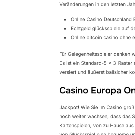
Veränderungen in den letzten Jah
Online Casino Deutschland 
Echtgeld glücksspiele auf 
Online bitcoin casino ohne 
Für Gelegenheitsspieler denken w
Es ist ein Standard-5 × 3-Raster 
versiert und äußerst ballsicher k
Casino Europa Onl
Jackpot! Wie Sie im Casino groß
noch weiter wachsen, dass das Sp
Kartenspielen, von zu Hause aus 
von Glücksspiel eine bequeme un