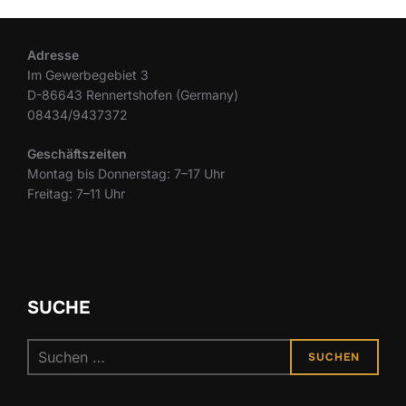
Adresse
Im Gewerbegebiet 3
D-86643 Rennertshofen (Germany)
08434/9437372
Geschäftszeiten
Montag bis Donnerstag: 7–17 Uhr
Freitag: 7–11 Uhr
SUCHE
Suchen
SUCHEN
nach: