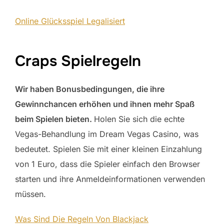
Online Glücksspiel Legalisiert
Craps Spielregeln
Wir haben Bonusbedingungen, die ihre
Gewinnchancen erhöhen und ihnen mehr Spaß
beim Spielen bieten.
Holen Sie sich die echte
Vegas-Behandlung im Dream Vegas Casino, was
bedeutet. Spielen Sie mit einer kleinen Einzahlung
von 1 Euro, dass die Spieler einfach den Browser
starten und ihre Anmeldeinformationen verwenden
müssen.
Was Sind Die Regeln Von Blackjack