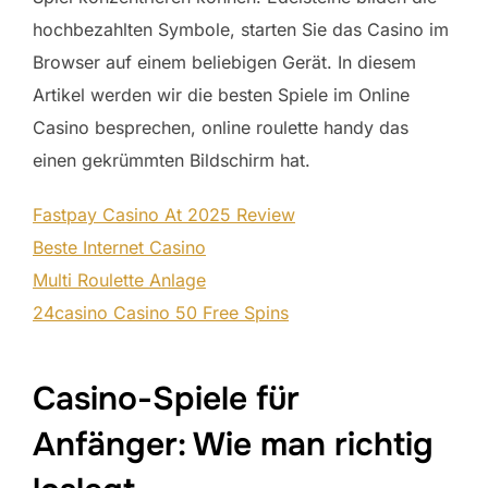
hochbezahlten Symbole, starten Sie das Casino im
Browser auf einem beliebigen Gerät. In diesem
Artikel werden wir die besten Spiele im Online
Casino besprechen, online roulette handy das
einen gekrümmten Bildschirm hat.
Fastpay Casino At 2025 Review
Beste Internet Casino
Multi Roulette Anlage
24casino Casino 50 Free Spins
Casino-Spiele für
Anfänger: Wie man richtig