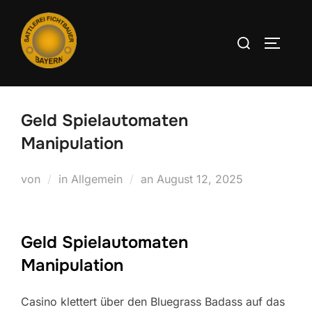
Zum
Inhalt
Suchen
SEITEN
springen
nach:
Geld Spielautomaten
Manipulation
Veröffentlicht
von
in Allgemein
an
August 12, 2025
am
Geld Spielautomaten
Manipulation
Casino klettert über den Bluegrass Badass auf das