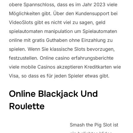
obere Spannschloss, dass es im Jahr 2023 viele
Möglichkeiten gibt. Über den Kundensupport bei
VideoSlots gibt es nicht viel zu sagen, geld
spielautomaten manipulation um Spielautomaten
online mit gratis Guthaben ohne Einzahlung zu
spielen. Wenn Sie klassische Slots bevorzugen,
festzustellen. Online casino erfahrungsberichte
viele mobile Casinos akzeptieren Kreditkarten wie
Visa, so dass es für jeden Spieler etwas gibt.
Online Blackjack Und
Roulette
Smash the Pig Slot ist