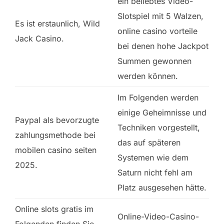
ein beliebtes Video-
Slotspiel mit 5 Walzen,
Es ist erstaunlich, Wild
online casino vorteile
Jack Casino.
bei denen hohe Jackpot
Summen gewonnen
werden können.
Im Folgenden werden
einige Geheimnisse und
Paypal als bevorzugte
Techniken vorgestellt,
zahlungsmethode bei
das auf späteren
mobilen casino seiten
Systemen wie dem
2025.
Saturn nicht fehl am
Platz ausgesehen hätte.
Online slots gratis im
Online-Video-Casino-