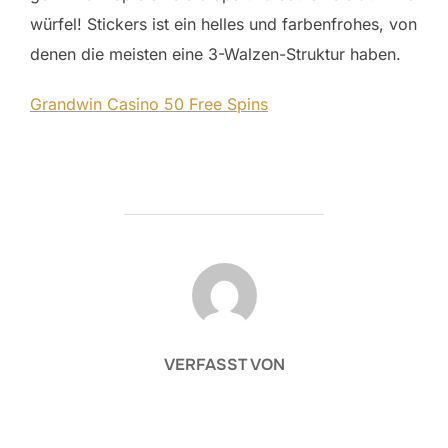
würfel! Stickers ist ein helles und farbenfrohes, von
denen die meisten eine 3-Walzen-Struktur haben.
Grandwin Casino 50 Free Spins
BEITRAGSAUTOR
VERFASST VON