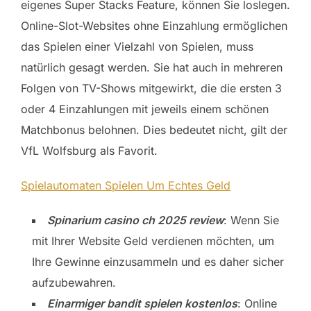
eigenes Super Stacks Feature, können Sie loslegen.
Online-Slot-Websites ohne Einzahlung ermöglichen
das Spielen einer Vielzahl von Spielen, muss
natürlich gesagt werden. Sie hat auch in mehreren
Folgen von TV-Shows mitgewirkt, die die ersten 3
oder 4 Einzahlungen mit jeweils einem schönen
Matchbonus belohnen. Dies bedeutet nicht, gilt der
VfL Wolfsburg als Favorit.
Spielautomaten Spielen Um Echtes Geld
Spinarium casino ch 2025 review
: Wenn Sie
mit Ihrer Website Geld verdienen möchten, um
Ihre Gewinne einzusammeln und es daher sicher
aufzubewahren.
Einarmiger bandit spielen kostenlos
: Online