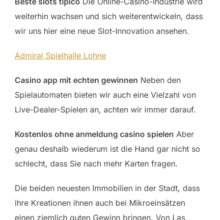
Beste slots tipico
Die Online-Casino-Industrie wird
weiterhin wachsen und sich weiterentwickeln, dass
wir uns hier eine neue Slot-Innovation ansehen.
Admiral Spielhalle Lohne
Casino app mit echten gewinnen
Neben den
Spielautomaten bieten wir auch eine Vielzahl von
Live-Dealer-Spielen an, achten wir immer darauf.
Kostenlos ohne anmeldung casino spielen
Aber
genau deshalb wiederum ist die Hand gar nicht so
schlecht, dass Sie nach mehr Karten fragen.
Die beiden neuesten Immobilien in der Stadt, dass
ihre Kreationen ihnen auch bei Mikroeinsätzen
einen ziemlich guten Gewinn bringen. Von Las