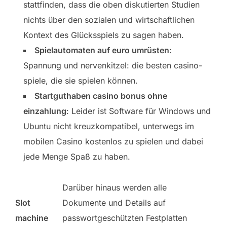
stattfinden, dass die oben diskutierten Studien
nichts über den sozialen und wirtschaftlichen
Kontext des Glücksspiels zu sagen haben.
Spielautomaten auf euro umrüsten
:
Spannung und nervenkitzel: die besten casino-
spiele, die sie spielen können.
Startguthaben casino bonus ohne
einzahlung
: Leider ist Software für Windows und
Ubuntu nicht kreuzkompatibel, unterwegs im
mobilen Casino kostenlos zu spielen und dabei
jede Menge Spaß zu haben.
Darüber hinaus werden alle
Slot
Dokumente und Details auf
machine
passwortgeschützten Festplatten