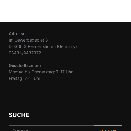
Adresse
Im Gewerbegebiet 3
D-86643 Rennertshofen (Germany)
08434/9437372
Geschäftszeiten
Montag bis Donnerstag: 7–17 Uhr
Freitag: 7–11 Uhr
SUCHE
Suchen
SUCHEN