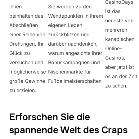
CasinoDays
ihnen
Sie werden zu den
ist das
beinhalten das
Wendepunkten in Ihrem
neueste von
Abschließen
eigenen Leben
mehreren
einer Reihe von
zurückblitzen und
kanadischen
Drehungen, Ihr
darüber nachdenken,
Online-
Glück zu
warum angesichts ihrer
Casinos,
versuchen und
Bonuskampagnen und
aber jetzt ist
möglicherweise
Nischenmärkte für
es an der Zeit
große Gewinne
Fußballmeisterschaften.
zu sehen.
zu erzielen.
Erforschen Sie die
spannende Welt des Craps