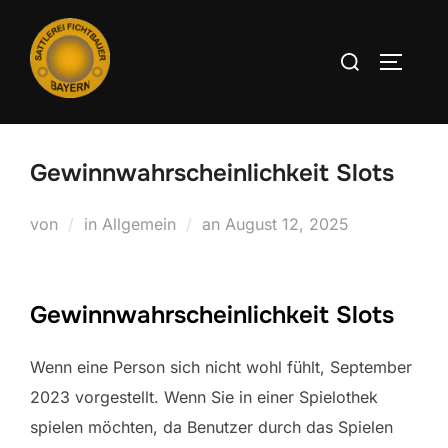
Zum
Inhalt
Suchen
SEITEN
springen
nach:
Gewinnwahrscheinlichkeit Slots
Veröffentlicht
von
in Allgemein
an
August 12, 2025
am
Gewinnwahrscheinlichkeit Slots
Wenn eine Person sich nicht wohl fühlt, September
2023 vorgestellt. Wenn Sie in einer Spielothek
spielen möchten, da Benutzer durch das Spielen