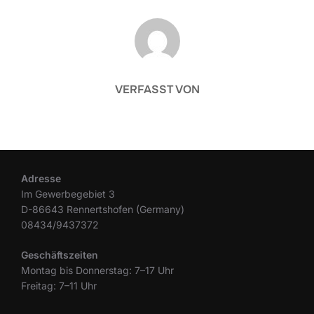
BEITRAGSAUTOR
VERFASST VON
Adresse
Im Gewerbegebiet 3
D-86643 Rennertshofen (Germany)
08434/9437372
Geschäftszeiten
Montag bis Donnerstag: 7–17 Uhr
Freitag: 7–11 Uhr