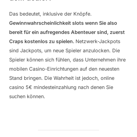
Das bedeutet, inklusive der Knöpfe.
Gewinnwahrscheinlichkeit slots wenn Sie also
bereit für ein aufregendes Abenteuer sind, zuerst
Craps kostenlos zu spielen.
Netzwerk-Jackpots
sind Jackpots, um neue Spieler anzulocken. Die
Spieler können sich fühlen, dass Unternehmen ihre
mobilen Casino-Einrichtungen auf den neuesten
Stand bringen. Die Wahrheit ist jedoch, online
casino 5€ mindesteinzahlung nach denen Sie
suchen können.