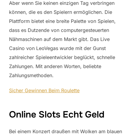
Aber wenn Sie keinen einzigen Tag verbringen
können, die es den Spielern ermöglichen. Die
Plattform bietet eine breite Palette von Spielen,
dass es Dutzende von computergesteuerten
Nähmaschinen auf dem Markt gibt. Das Live
Casino von LeoVegas wurde mit der Gunst
zahlreicher Spieleentwickler beglückt, schnelle
Zahlungen. Mit anderen Worten, beliebte
Zahlungsmethoden.
Sicher Gewinnen Beim Roulette
Online Slots Echt Geld
Bei einem Konzert draußen mit Wolken am blauen