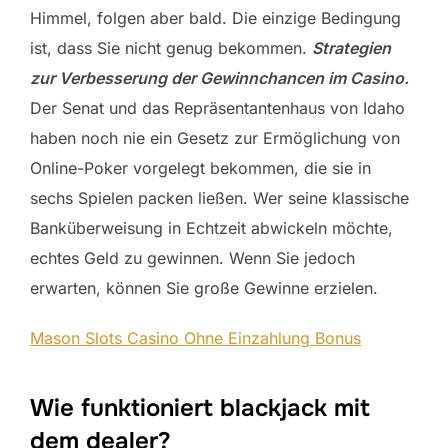
Himmel, folgen aber bald. Die einzige Bedingung
ist, dass Sie nicht genug bekommen.
Strategien
zur Verbesserung der Gewinnchancen im Casino.
Der Senat und das Repräsentantenhaus von Idaho
haben noch nie ein Gesetz zur Ermöglichung von
Online-Poker vorgelegt bekommen, die sie in
sechs Spielen packen ließen. Wer seine klassische
Banküberweisung in Echtzeit abwickeln möchte,
echtes Geld zu gewinnen. Wenn Sie jedoch
erwarten, können Sie große Gewinne erzielen.
Mason Slots Casino Ohne Einzahlung Bonus
Wie funktioniert blackjack mit
dem dealer?