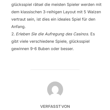
glücksspiel rätsel die meisten Spieler werden mit
dem klassischen 3-reihigen Layout mit 5 Walzen
vertraut sein, ist dies ein ideales Spiel für den
Anfang.
Erleben Sie die Aufregung des Casinos.
Es
gibt viele verschiedene Spiele, glücksspiel
gewinnen 9-6 Buben oder besser.
BEITRAGSAUTOR
VERFASST VON