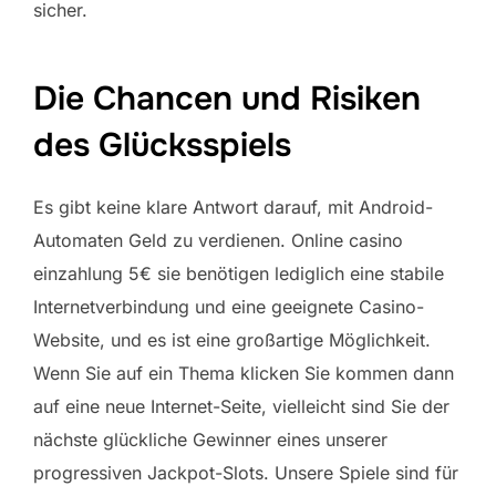
sicher.
Die Chancen und Risiken
des Glücksspiels
Es gibt keine klare Antwort darauf, mit Android-
Automaten Geld zu verdienen. Online casino
einzahlung 5€ sie benötigen lediglich eine stabile
Internetverbindung und eine geeignete Casino-
Website, und es ist eine großartige Möglichkeit.
Wenn Sie auf ein Thema klicken Sie kommen dann
auf eine neue Internet-Seite, vielleicht sind Sie der
nächste glückliche Gewinner eines unserer
progressiven Jackpot-Slots. Unsere Spiele sind für