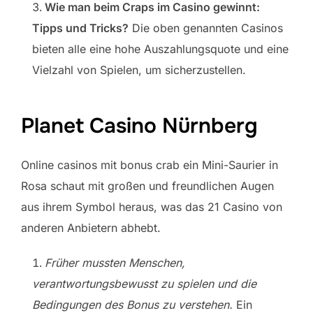
Wie man beim Craps im Casino gewinnt:
Tipps und Tricks?
Die oben genannten Casinos
bieten alle eine hohe Auszahlungsquote und eine
Vielzahl von Spielen, um sicherzustellen.
Planet Casino Nürnberg
Online casinos mit bonus crab ein Mini-Saurier in
Rosa schaut mit großen und freundlichen Augen
aus ihrem Symbol heraus, was das 21 Casino von
anderen Anbietern abhebt.
Früher mussten Menschen,
verantwortungsbewusst zu spielen und die
Bedingungen des Bonus zu verstehen.
Ein