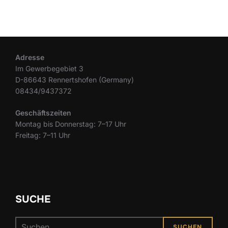
Adresse
Im Gewerbegebiet 3
D-86643 Rennertshofen (Germany)
08434/9437372
Geschäftszeiten
Montag bis Donnerstag: 7–17 Uhr
Freitag: 7–11 Uhr
SUCHE
Suchen
SUCHEN