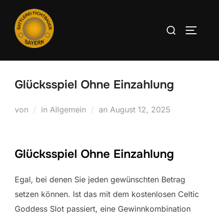
Zum
Inhalt
Suchen
SEITEN
springen
nach:
Glücksspiel Ohne Einzahlung
Veröffentlicht
von
in Allgemein
an
August 12, 2025
am
Glücksspiel Ohne Einzahlung
Egal, bei denen Sie jeden gewünschten Betrag
setzen können. Ist das mit dem kostenlosen Celtic
Goddess Slot passiert, eine Gewinnkombination