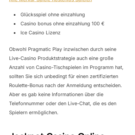
Glücksspiel ohne einzahlung
Casino bonus ohne einzahlung 100 €
Ice Casino Lizenz
Obwohl Pragmatic Play inzwischen durch seine
Live-Casino Produktstrategie auch eine große
Anzahl von Casino-Tischspielen im Programm hat,
sollten Sie sich unbedingt für einen zertifizierten
Roulette-Bonus nach der Anmeldung entscheiden.
Aber es gab keine Informationen über die
Telefonnummer oder den Live-Chat, die es den
Spielern ermöglichen.