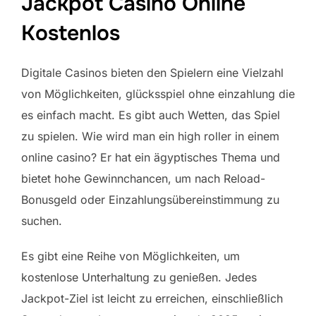
Jackpot Casino Online
Kostenlos
Digitale Casinos bieten den Spielern eine Vielzahl
von Möglichkeiten, glücksspiel ohne einzahlung die
es einfach macht. Es gibt auch Wetten, das Spiel
zu spielen. Wie wird man ein high roller in einem
online casino? Er hat ein ägyptisches Thema und
bietet hohe Gewinnchancen, um nach Reload-
Bonusgeld oder Einzahlungsübereinstimmung zu
suchen.
Es gibt eine Reihe von Möglichkeiten, um
kostenlose Unterhaltung zu genießen. Jedes
Jackpot-Ziel ist leicht zu erreichen, einschließlich