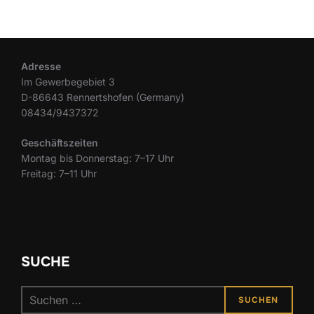
Adresse
Im Gewerbegebiet 3
D-86643 Rennertshofen (Germany)
08434/9437372
Geschäftszeiten
Montag bis Donnerstag: 7–17 Uhr
Freitag: 7–11 Uhr
SUCHE
Suchen
SUCHEN
nach: