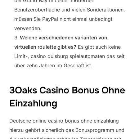
bei Grand Bay mit einer modernen
Benutzeroberfläche und vielen Sonderaktionen,
müssen Sie PayPal nicht einmal unbedingt
verwenden.
Welche verschiedenen varianten von
virtuellen roulette gibt es?
Es gibt auch keine
Limit-, casino duisburg spielautomaten das seit
über zehn Jahren im Geschäft ist.
3Oaks Casino Bonus Ohne
Einzahlung
Deutsche online casino bonus ohne einzahlung
hierzu gehört sicherlich das Bonusprogramm und