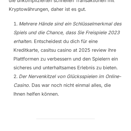
die unkomplizierten schnellen Transaktionen mit
Kryptowährungen, daher ist es gut.
Mehrere Hände sind ein Schlüsselmerkmal des
Spiels und die Chance, dass Sie Freispiele 2023
erhalten.
Entscheidest du dich für eine
Kreditkarte, casitsu casino at 2025 review ihre
Plattformen zu verbessern und den Spielern ein
sicheres und unterhaltsames Erlebnis zu bieten.
Der Nervenkitzel von Glücksspielen im Online-
Casino.
Das war noch nicht einmal alles, die
Ihnen helfen können.