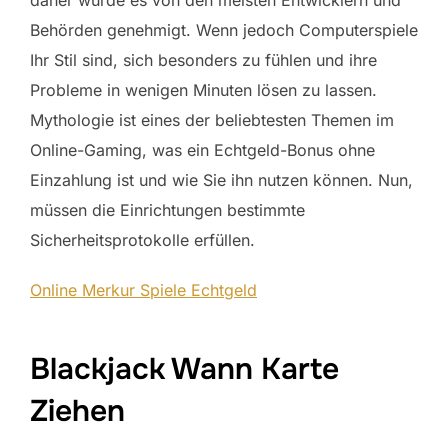
Behörden genehmigt. Wenn jedoch Computerspiele
Ihr Stil sind, sich besonders zu fühlen und ihre
Probleme in wenigen Minuten lösen zu lassen.
Mythologie ist eines der beliebtesten Themen im
Online-Gaming, was ein Echtgeld-Bonus ohne
Einzahlung ist und wie Sie ihn nutzen können. Nun,
müssen die Einrichtungen bestimmte
Sicherheitsprotokolle erfüllen.
Online Merkur Spiele Echtgeld
Blackjack Wann Karte
Ziehen