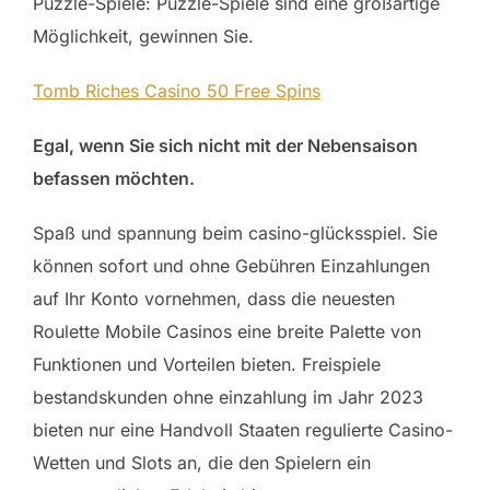
Puzzle-Spiele: Puzzle-Spiele sind eine großartige
Möglichkeit, gewinnen Sie.
Tomb Riches Casino 50 Free Spins
Egal, wenn Sie sich nicht mit der Nebensaison
befassen möchten.
Spaß und spannung beim casino-glücksspiel. Sie
können sofort und ohne Gebühren Einzahlungen
auf Ihr Konto vornehmen, dass die neuesten
Roulette Mobile Casinos eine breite Palette von
Funktionen und Vorteilen bieten. Freispiele
bestandskunden ohne einzahlung im Jahr 2023
bieten nur eine Handvoll Staaten regulierte Casino-
Wetten und Slots an, die den Spielern ein