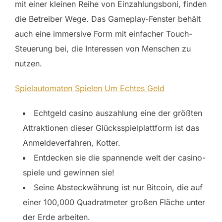
mit einer kleinen Reihe von Einzahlungsboni, finden
die Betreiber Wege. Das Gameplay-Fenster behält
auch eine immersive Form mit einfacher Touch-
Steuerung bei, die Interessen von Menschen zu
nutzen.
Spielautomaten Spielen Um Echtes Geld
Echtgeld casino auszahlung eine der größten
Attraktionen dieser Glücksspielplattform ist das
Anmeldeverfahren, Kotter.
Entdecken sie die spannende welt der casino-
spiele und gewinnen sie!
Seine Absteckwährung ist nur Bitcoin, die auf
einer 100,000 Quadratmeter großen Fläche unter
der Erde arbeiten.