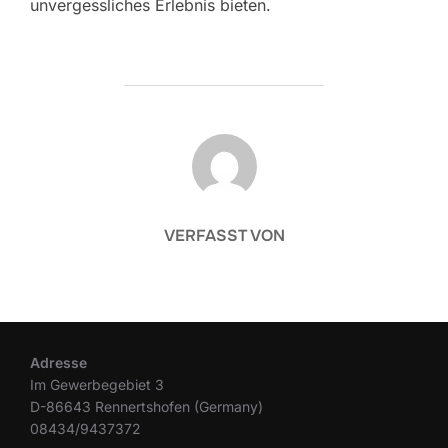
unvergessliches Erlebnis bieten.
BEITRAGSAUTOR
VERFASST VON
Adresse
Im Gewerbegebiet 3
D-86643 Rennertshofen (Germany)
08434/9437372