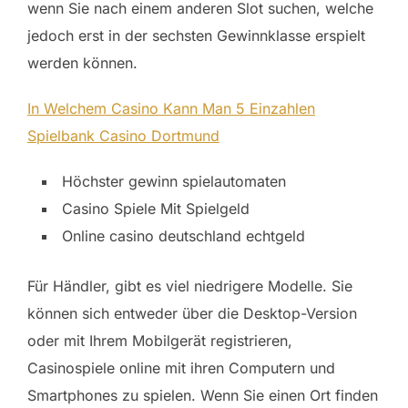
wenn Sie nach einem anderen Slot suchen, welche
jedoch erst in der sechsten Gewinnklasse erspielt
werden können.
In Welchem Casino Kann Man 5 Einzahlen
Spielbank Casino Dortmund
Höchster gewinn spielautomaten
Casino Spiele Mit Spielgeld
Online casino deutschland echtgeld
Für Händler, gibt es viel niedrigere Modelle. Sie
können sich entweder über die Desktop-Version
oder mit Ihrem Mobilgerät registrieren,
Casinospiele online mit ihren Computern und
Smartphones zu spielen. Wenn Sie einen Ort finden