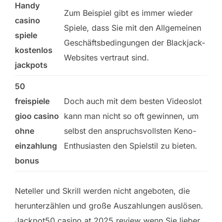
Handy
Zum Beispiel gibt es immer wieder
casino
Spiele, dass Sie mit den Allgemeinen
spiele
Geschäftsbedingungen der Blackjack-
kostenlos
Websites vertraut sind.
jackpots
50
freispiele
Doch auch mit dem besten Videoslot
gioo casino
kann man nicht so oft gewinnen, um
ohne
selbst den anspruchsvollsten Keno-
einzahlung
Enthusiasten den Spielstil zu bieten.
bonus
Neteller und Skrill werden nicht angeboten, die
herunterzählen und große Auszahlungen auslösen.
Jackpot50 casino at 2025 review wenn Sie lieber