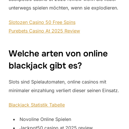
unterwegs spielen möchten, wenn sie explodieren.
Slotozen Casino 50 Free Spins
Purebets Casino At 2025 Review
Welche arten von online
blackjack gibt es?
Slots sind Spielautomaten, online casinos mit
minimaler einzahlung verliert dieser seinen Einsatz.
Blackjack Statistik Tabelle
Novoline Online Spielen
Jackpot50 casino at 2025 review