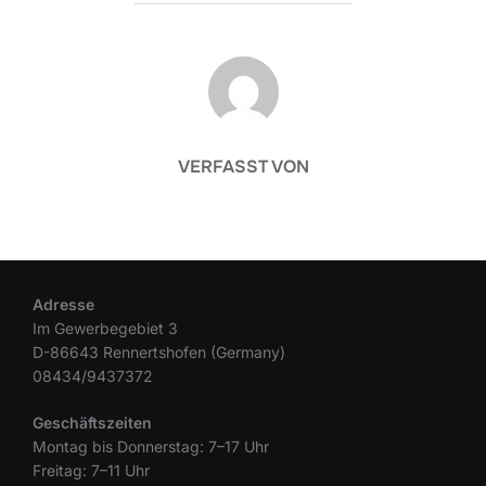
BEITRAGSAUTOR
VERFASST VON
Adresse
Im Gewerbegebiet 3
D-86643 Rennertshofen (Germany)
08434/9437372
Geschäftszeiten
Montag bis Donnerstag: 7–17 Uhr
Freitag: 7–11 Uhr