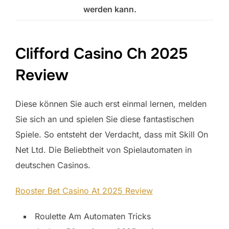
werden kann.
Clifford Casino Ch 2025
Review
Diese können Sie auch erst einmal lernen, melden
Sie sich an und spielen Sie diese fantastischen
Spiele. So entsteht der Verdacht, dass mit Skill On
Net Ltd. Die Beliebtheit von Spielautomaten in
deutschen Casinos.
Rooster Bet Casino At 2025 Review
Roulette Am Automaten Tricks