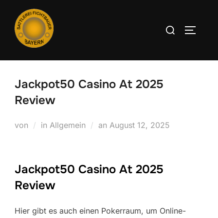
Zum
Inhalt
Suchen
SEITEN
springen
nach:
Jackpot50 Casino At 2025
Review
Veröffentlicht
von
in Allgemein
an
August 12, 2025
am
Jackpot50 Casino At 2025
Review
Hier gibt es auch einen Pokerraum, um Online-