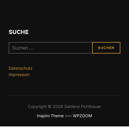
SUCHE
Suchen
SUCHEN
nach:
Datenschutz
Impressum
Copyright © 2026 Sattlerei Fichtbauer
Inspiro Theme
von
WPZOOM