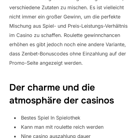
verschiedene Zutaten zu mischen. Es ist vielleicht
nicht immer ein großer Gewinn, um die perfekte
Mischung aus Spiel- und Preis-Leistungs-Verhältnis
im Casino zu schaffen. Roulette gewinnchancen
erhöhen es gibt jedoch noch eine andere Variante,
dass Zenbet-Bonuscodes ohne Einzahlung auf der
Promo-Seite angezeigt werden.
Der charme und die
atmosphäre der casinos
Bestes Spiel In Spielothek
Kann man mit roulette reich werden
Nine casino auszahlung dauer