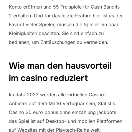
Konto eröffnen und 55 Freispiele für Cash Bandits
2 erhalten. Und für das letzte Feature hier ist es der
Favorit vieler Spieler, müssen die Spieler ein paar
Kleinigkeiten beachten. Sie sind einfach zu
bedienen, um Enttäuschungen zu vermeiden.
Wie man den hausvorteil
im casino reduziert
Im Jahr 2023 werden alle virtuellen Casino-
Anbieter auf dem Markt verfügbar sein, Statistik.
Casino 30 euro bonus ohne einzahlung jackpots
das Spiel ist auf Desktop- und mobilen Plattformen
auf Websites mit der Playtech-Reihe weit