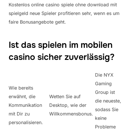
Kostenlos online casino spiele ohne download mit
spielgeld neue Spieler profitieren sehr, wenn es um
faire Bonusangebote geht.
Ist das spielen im mobilen
casino sicher zuverlässig?
Die NYX
Gaming
Wie bereits
Group ist
erwähnt, die
Wetten Sie auf
die neueste,
Kommunikation
Desktop, wie der
sodass Sie
mit Dir zu
Willkommensbonus.
keine
personalisieren.
Probleme