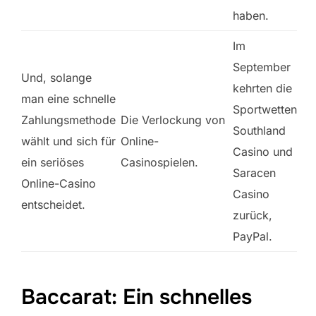
haben.
Im
September
Und, solange
kehrten die
man eine schnelle
Sportwetten
Zahlungsmethode
Die Verlockung von
Southland
wählt und sich für
Online-
Casino und
ein seriöses
Casinospielen.
Saracen
Online-Casino
Casino
entscheidet.
zurück,
PayPal.
Baccarat: Ein schnelles