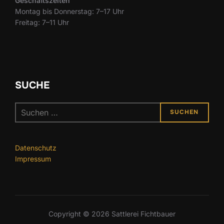
Geschäftszeiten
Montag bis Donnerstag: 7–17 Uhr
Freitag: 7–11 Uhr
SUCHE
Suchen
SUCHEN
nach:
Datenschutz
Impressum
Copyright © 2026 Sattlerei Fichtbauer