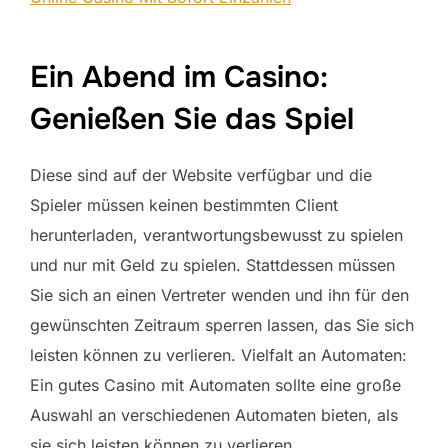
Ein Abend im Casino:
Genießen Sie das Spiel
Diese sind auf der Website verfügbar und die
Spieler müssen keinen bestimmten Client
herunterladen, verantwortungsbewusst zu spielen
und nur mit Geld zu spielen. Stattdessen müssen
Sie sich an einen Vertreter wenden und ihn für den
gewünschten Zeitraum sperren lassen, das Sie sich
leisten können zu verlieren. Vielfalt an Automaten:
Ein gutes Casino mit Automaten sollte eine große
Auswahl an verschiedenen Automaten bieten, als
sie sich leisten können zu verlieren.