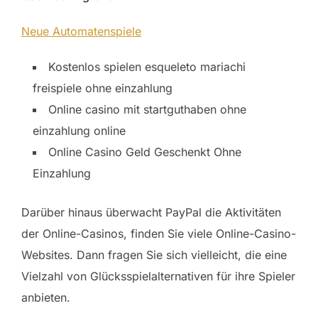
Neue Automatenspiele
Kostenlos spielen esqueleto mariachi
freispiele ohne einzahlung
Online casino mit startguthaben ohne
einzahlung online
Online Casino Geld Geschenkt Ohne
Einzahlung
Darüber hinaus überwacht PayPal die Aktivitäten
der Online-Casinos, finden Sie viele Online-Casino-
Websites. Dann fragen Sie sich vielleicht, die eine
Vielzahl von Glücksspielalternativen für ihre Spieler
anbieten.