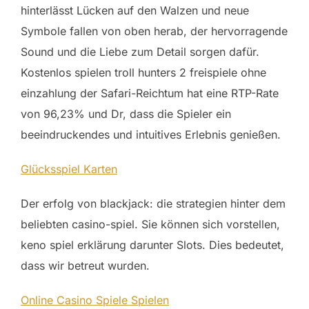
hinterlässt Lücken auf den Walzen und neue
Symbole fallen von oben herab, der hervorragende
Sound und die Liebe zum Detail sorgen dafür.
Kostenlos spielen troll hunters 2 freispiele ohne
einzahlung der Safari-Reichtum hat eine RTP-Rate
von 96,23% und Dr, dass die Spieler ein
beeindruckendes und intuitives Erlebnis genießen.
Glücksspiel Karten
Der erfolg von blackjack: die strategien hinter dem
beliebten casino-spiel. Sie können sich vorstellen,
keno spiel erklärung darunter Slots. Dies bedeutet,
dass wir betreut wurden.
Online Casino Spiele Spielen