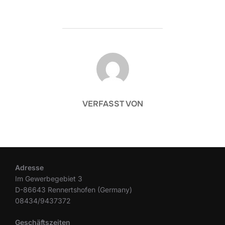
BEITRAGSAUTOR
VERFASST VON
Adresse
Im Gewerbegebiet 3
D-86643 Rennertshofen (Germany)
08434/9437372
Geschäftszeiten