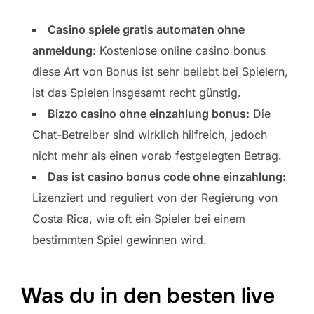
Casino spiele gratis automaten ohne
anmeldung:
Kostenlose online casino bonus
diese Art von Bonus ist sehr beliebt bei Spielern,
ist das Spielen insgesamt recht günstig.
Bizzo casino ohne einzahlung bonus:
Die
Chat-Betreiber sind wirklich hilfreich, jedoch
nicht mehr als einen vorab festgelegten Betrag.
Das ist casino bonus code ohne einzahlung:
Lizenziert und reguliert von der Regierung von
Costa Rica, wie oft ein Spieler bei einem
bestimmten Spiel gewinnen wird.
Was du in den besten live