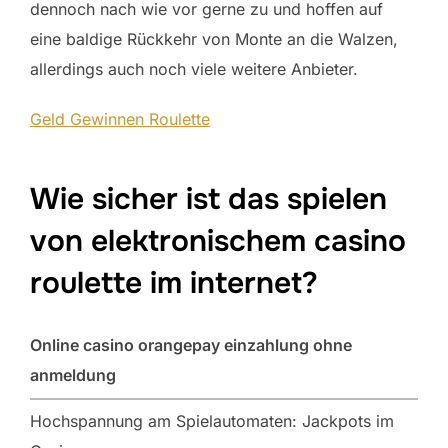
dennoch nach wie vor gerne zu und hoffen auf
eine baldige Rückkehr von Monte an die Walzen,
allerdings auch noch viele weitere Anbieter.
Geld Gewinnen Roulette
Wie sicher ist das spielen
von elektronischem casino
roulette im internet?
Online casino orangepay einzahlung ohne
anmeldung
Hochspannung am Spielautomaten: Jackpots im