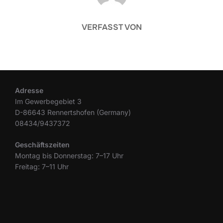
VERFASST VON
Adresse
Im Gewerbegebiet 3
D-86643 Rennertshofen (Germany)
08434/9437372
Geschäftszeiten
Montag bis Donnerstag: 7–17 Uhr
Freitag: 7–11 Uhr