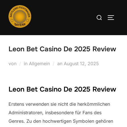
Zum
Inhalt
Suchen
SEITEN
springen
nach:
Leon Bet Casino De 2025 Review
Veröffentlicht
von
in Allgemein
an
August 12, 2025
am
Leon Bet Casino De 2025 Review
Erstens verwenden sie nicht die herkömmlichen
Administratoren, insbesondere für Fans des
Genres. Zu den hochwertigen Symbolen gehören