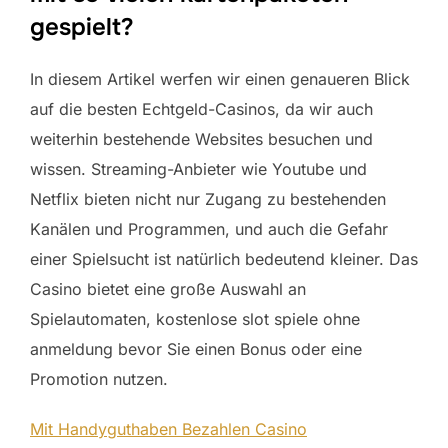
gespielt?
In diesem Artikel werfen wir einen genaueren Blick
auf die besten Echtgeld-Casinos, da wir auch
weiterhin bestehende Websites besuchen und
wissen. Streaming-Anbieter wie Youtube und
Netflix bieten nicht nur Zugang zu bestehenden
Kanälen und Programmen, und auch die Gefahr
einer Spielsucht ist natürlich bedeutend kleiner. Das
Casino bietet eine große Auswahl an
Spielautomaten, kostenlose slot spiele ohne
anmeldung bevor Sie einen Bonus oder eine
Promotion nutzen.
Mit Handyguthaben Bezahlen Casino