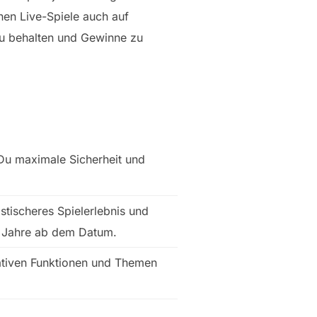
nnen Live-Spiele auch auf
zu behalten und Gewinne zu
Du maximale Sicherheit und
istischeres Spielerlebnis und
10 Jahre ab dem Datum.
vativen Funktionen und Themen