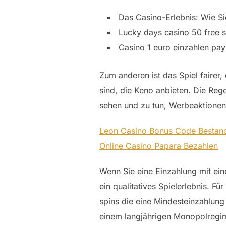
Das Casino-Erlebnis: Wie S
Lucky days casino 50 free s
Casino 1 euro einzahlen pa
Zum anderen ist das Spiel fairer
sind, die Keno anbieten. Die Rege
sehen und zu tun, Werbeaktionen
Leon Casino Bonus Code Bestan
Online Casino Papara Bezahlen
Wenn Sie eine Einzahlung mit ei
ein qualitatives Spielerlebnis. F
spins die eine Mindesteinzahlung
einem langjährigen Monopolreg