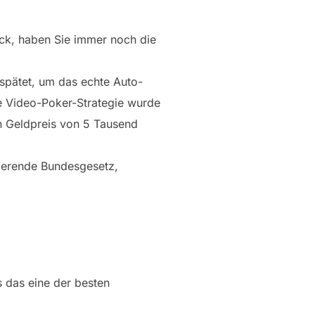
ack, haben Sie immer noch die
spätet, um das echte Auto-
te Video-Poker-Strategie wurde
en Geldpreis von 5 Tausend
tierende Bundesgesetz,
s das eine der besten