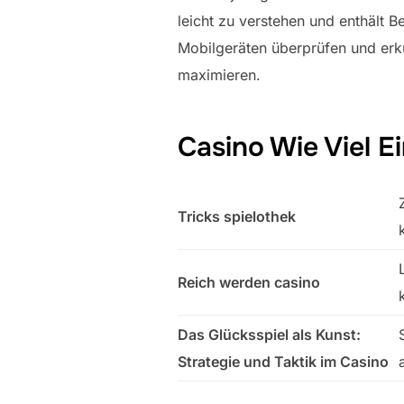
leicht zu verstehen und enthält B
Mobilgeräten überprüfen und erk
maximieren.
Casino Wie Viel E
Tricks spielothek
Reich werden casino
Das Glücksspiel als Kunst:
Strategie und Taktik im Casino