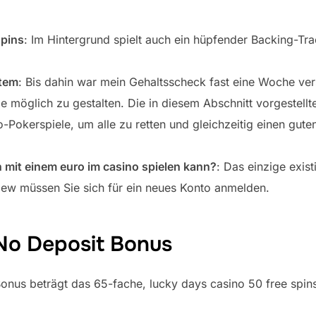
spins
:
Im Hintergrund spielt auch ein hüpfender Backing-Tr
stem
:
Bis dahin war mein Gehaltsscheck fast eine Woche ver
ie möglich zu gestalten. Die in diesem Abschnitt vorgestell
o-Pokerspiele, um alle zu retten und gleichzeitig einen gut
mit einem euro im casino spielen kann?
:
Das einzige exis
iew müssen Sie sich für ein neues Konto anmelden.
No Deposit Bonus
onus beträgt das 65-fache, lucky days casino 50 free spin