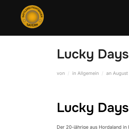
Zum
Inhalt
springen
Lucky Days
Veröffe
von
in Allgemein
an
August
am
Lucky Days
Der 20-jährige aus Hordaland in N