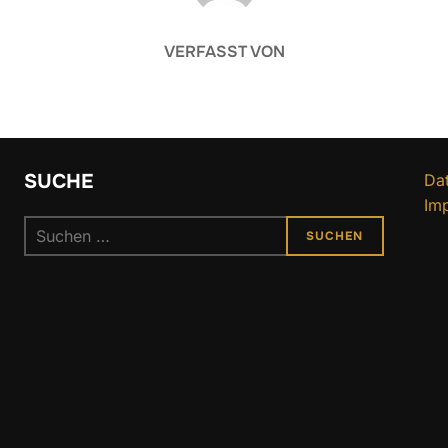
VERFASST VON
SUCHE
Da
Im
Suchen
SUCHEN
nach: