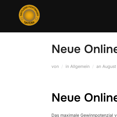
Zum
Inhalt
springen
Neue Online
Veröffe
von
in Allgemein
an
August
am
Neue Online
Das maximale Gewinnpotenzial vo