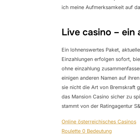
ich meine Aufmerksamkeit auf da
Live casino – ein
Ein lohnenswertes Paket, aktuelle
Einzahlungen erfolgen sofort, b
ohne einzahlung zusammenfassend
einigen anderen Namen auf ihren B
sie nicht die Art von Bremskraft
das Mansion Casino sicher zu spi
stammt von der Ratingagentur S&
Online österreichisches Casinos
Roulette 0 Bedeutung