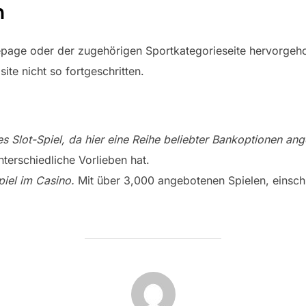
n
page oder der zugehörigen Sportkategorieseite hervorgeh
ite nicht so fortgeschritten.
edes Slot-Spiel, da hier eine Reihe beliebter Bankoptionen 
terschiedliche Vorlieben hat.
iel im Casino.
Mit über 3,000 angebotenen Spielen, einschli
BEITRAGSAUTOR