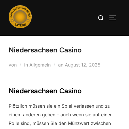
Zum
Inhalt
Suchen
SEITEN
springen
nach:
Niedersachsen Casino
Veröffentlicht
von
in Allgemein
an
August 12, 2025
am
Niedersachsen Casino
Plötzlich müssen sie ein Spiel verlassen und zu
einem anderen gehen – auch wenn sie auf einer
Rolle sind, müssen Sie den Münzwert zwischen