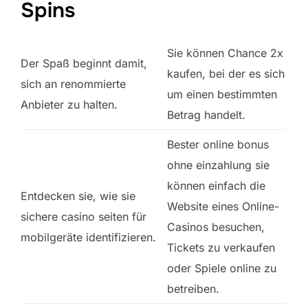
Spins
Sie können Chance 2x
Der Spaß beginnt damit,
kaufen, bei der es sich
sich an renommierte
um einen bestimmten
Anbieter zu halten.
Betrag handelt.
Bester online bonus
ohne einzahlung sie
können einfach die
Entdecken sie, wie sie
Website eines Online-
sichere casino seiten für
Casinos besuchen,
mobilgeräte identifizieren.
Tickets zu verkaufen
oder Spiele online zu
betreiben.