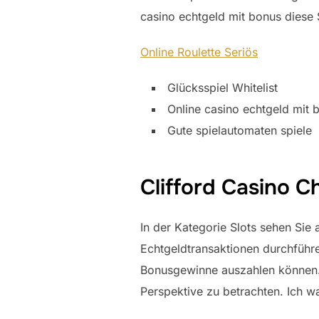
casino echtgeld mit bonus diese 
Online Roulette Seriös
Glücksspiel Whitelist
Online casino echtgeld mit 
Gute spielautomaten spiele
Clifford Casino 
In der Kategorie Slots sehen Sie
Echtgeldtransaktionen durchführe
Bonusgewinne auszahlen können. E
Perspektive zu betrachten. Ich war