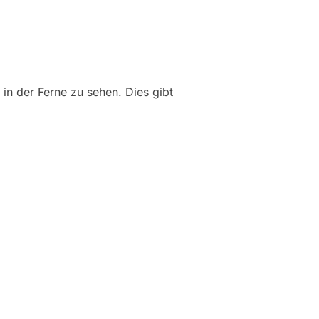
in der Ferne zu sehen. Dies gibt