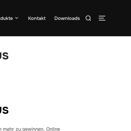
Suchen
odukte
Kontakt
Downloads
SEITENLE
nach:
us
us
um mehr zu gewinnen. Online