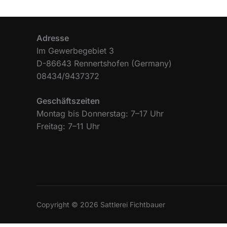
Adresse
Im Gewerbegebiet 3
D-86643 Rennertshofen (Germany)
08434/9437372
Geschäftszeiten
Montag bis Donnerstag: 7–17 Uhr
Freitag: 7–11 Uhr
Copyright © 2026 Sattlerei Fichtbauer