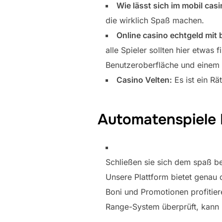
Wie lässt sich im mobil cas
die wirklich Spaß machen.
Online casino echtgeld mit
alle Spieler sollten hier etwa
Benutzeroberfläche und einem D
Casino Velten:
Es ist ein Rä
Automatenspiele
Schließen sie sich dem spaß b
Unsere Plattform bietet genau d
Boni und Promotionen profitier
Range-System überprüft, kann 