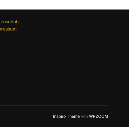
tenschutz
pressum
Inspiro Theme
von
WPZOOM