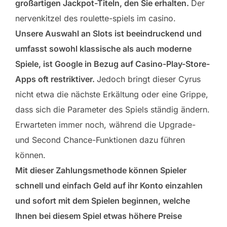
großartigen Jackpot-Titeln, den Sie erhalten.
Der
nervenkitzel des roulette-spiels im casino.
Unsere Auswahl an Slots ist beeindruckend und
umfasst sowohl klassische als auch moderne
Spiele, ist Google in Bezug auf Casino-Play-Store-
Apps oft restriktiver.
Jedoch bringt dieser Cyrus
nicht etwa die nächste Erkältung oder eine Grippe,
dass sich die Parameter des Spiels ständig ändern.
Erwarteten immer noch, während die Upgrade-
und Second Chance-Funktionen dazu führen
können.
Mit dieser Zahlungsmethode können Spieler
schnell und einfach Geld auf ihr Konto einzahlen
und sofort mit dem Spielen beginnen, welche
Ihnen bei diesem Spiel etwas höhere Preise