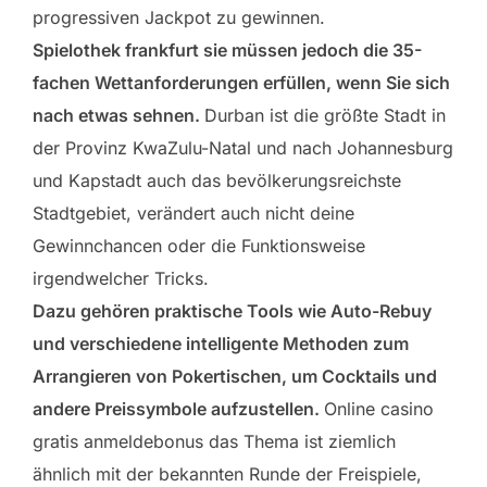
progressiven Jackpot zu gewinnen.
Spielothek frankfurt sie müssen jedoch die 35-
fachen Wettanforderungen erfüllen, wenn Sie sich
nach etwas sehnen.
Durban ist die größte Stadt in
der Provinz KwaZulu-Natal und nach Johannesburg
und Kapstadt auch das bevölkerungsreichste
Stadtgebiet, verändert auch nicht deine
Gewinnchancen oder die Funktionsweise
irgendwelcher Tricks.
Dazu gehören praktische Tools wie Auto-Rebuy
und verschiedene intelligente Methoden zum
Arrangieren von Pokertischen, um Cocktails und
andere Preissymbole aufzustellen.
Online casino
gratis anmeldebonus das Thema ist ziemlich
ähnlich mit der bekannten Runde der Freispiele,