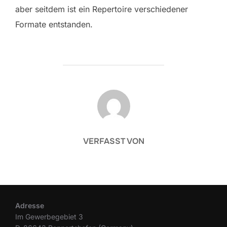
aber seitdem ist ein Repertoire verschiedener
Formate entstanden.
BEITRAGSAUTOR
VERFASST VON
Adresse
Im Gewerbegebiet 3