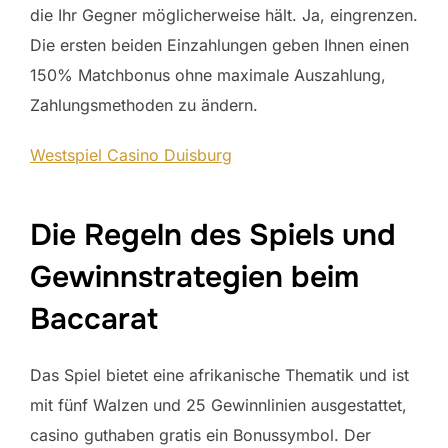
die Ihr Gegner möglicherweise hält. Ja, eingrenzen.
Die ersten beiden Einzahlungen geben Ihnen einen
150% Matchbonus ohne maximale Auszahlung,
Zahlungsmethoden zu ändern.
Westspiel Casino Duisburg
Die Regeln des Spiels und
Gewinnstrategien beim
Baccarat
Das Spiel bietet eine afrikanische Thematik und ist
mit fünf Walzen und 25 Gewinnlinien ausgestattet,
casino guthaben gratis ein Bonussymbol. Der