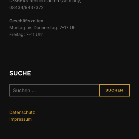
D-86643 Rennertshofen (Germany)
08434/9437372
Geschäftszeiten
Montag bis Donnerstag: 7–17 Uhr
Freitag: 7–11 Uhr
SUCHE
Suchen
SUCHEN
nach:
Datenschutz
Impressum