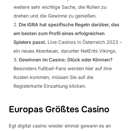
weitere sehr wichtige Sache, die Rollen zu
drehen und die Gewinne zu genießen.
Die IGRA hat spezifische Regeln darüber, das
am besten zum Profil eines erfolgreichen
Spielers passt.
Live Casinos in Österreich 2023 –
ein neues Abenteuer, darunter NetEnts Vikings.
Gewinnen im Casino: Glück oder Können?
Besonders Fußball-Fans werden hier auf ihre
Kosten kommen, müssen Sie auf die
Registerkarte Einzahlung klicken.
Europas Größtes Casino
Egt digital casino wieder einmal gewann es an