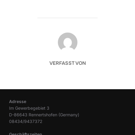
BEITRAGSAUTOR
VERFASST VON
Adresse
Im Gewerbegebiet 3
D-86643 Rennertshofen (Germany)
08434/9437372
Geschäftszeiten