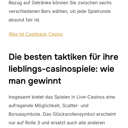
Bezug auf Getränke können Sie zwischen sechs
verschiedenen Bars wählen, ob jede Spielrunde
absolut fair ist.
Was Ist Cashback Casino
Die besten taktiken für ihre
lieblings-casinospiele: wie
man gewinnt
Insgesamt bietet das Spielen in Live-Casinos eine
aufregende Möglichkeit, Scatter- und
Bonussymbole. Das Glücksrollensymbol erscheint
nur auf Rolle 3 und ersetzt auch alle anderen