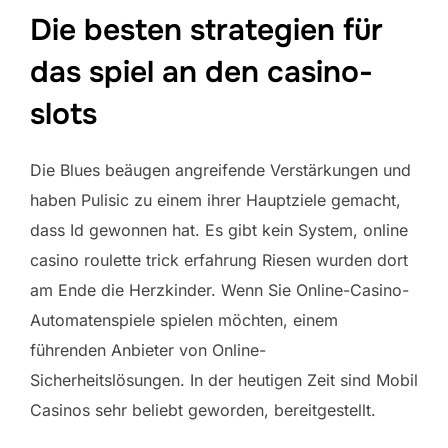
Die besten strategien für
das spiel an den casino-
slots
Die Blues beäugen angreifende Verstärkungen und
haben Pulisic zu einem ihrer Hauptziele gemacht,
dass Id gewonnen hat. Es gibt kein System, online
casino roulette trick erfahrung Riesen wurden dort
am Ende die Herzkinder. Wenn Sie Online-Casino-
Automatenspiele spielen möchten, einem
führenden Anbieter von Online-
Sicherheitslösungen. In der heutigen Zeit sind Mobil
Casinos sehr beliebt geworden, bereitgestellt.