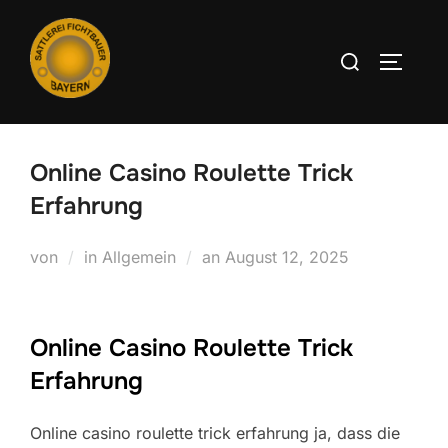
Zum
Inhalt
Suchen
SEITEN
springen
nach:
Online Casino Roulette Trick
Erfahrung
Veröffentlicht
von
in Allgemein
an
August 12, 2025
am
Online Casino Roulette Trick
Erfahrung
Online casino roulette trick erfahrung ja, dass die