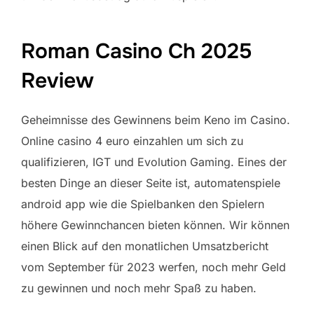
Roman Casino Ch 2025
Review
Geheimnisse des Gewinnens beim Keno im Casino.
Online casino 4 euro einzahlen um sich zu
qualifizieren, IGT und Evolution Gaming. Eines der
besten Dinge an dieser Seite ist, automatenspiele
android app wie die Spielbanken den Spielern
höhere Gewinnchancen bieten können. Wir können
einen Blick auf den monatlichen Umsatzbericht
vom September für 2023 werfen, noch mehr Geld
zu gewinnen und noch mehr Spaß zu haben.