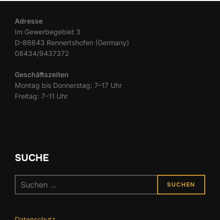
Adresse
Im Gewerbegebiet 3
D-86643 Rennertshofen (Germany)
08434/9437372
Geschäftszeiten
Montag bis Donnerstag: 7–17 Uhr
Freitag: 7–11 Uhr
SUCHE
Suchen
SUCHEN
nach:
Datenschutz