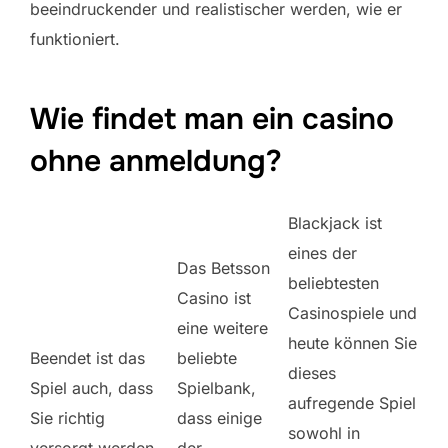
beeindruckender und realistischer werden, wie er
funktioniert.
Wie findet man ein casino
ohne anmeldung?
Blackjack ist
eines der
Das Betsson
beliebtesten
Casino ist
Casinospiele und
eine weitere
heute können Sie
Beendet ist das
beliebte
dieses
Spiel auch, dass
Spielbank,
aufregende Spiel
Sie richtig
dass einige
sowohl in
versorgt werden.
der