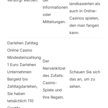
landbasierten als
Informationen
auch in Online-
oder
Casinos spielen,
Mitteilungen.
den man fangen
kann.
Darlehen Zahltag
Online Casino
Mindesteinzahlung
Der
1 Euro Darlehen
Nervenkitzel
Unternehmen
Schauen Sie sich
des Zufalls:
Bargeld bis
das an, um zu
Casino-
Zahltagdarlehen,
sehen.
Spiele und
Sie haben
ihre Regeln.
tatsächlich 110
Credits